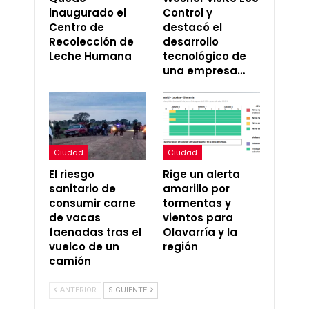
inaugurado el
Control y
Centro de
destacó el
Recolección de
desarrollo
Leche Humana
tecnológico de
una empresa…
Ciudad
Ciudad
El riesgo
Rige un alerta
sanitario de
amarillo por
consumir carne
tormentas y
de vacas
vientos para
faenadas tras el
Olavarría y la
vuelco de un
región
camión
ANTERIOR
SIGUIENTE