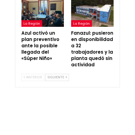
La Región
La Región
Azul activó un
Fanazul: pusieron
plan preventivo
en disponibilidad
ante la posible
a 32
llegada del
trabajadores y la
«Súper Niño»
planta quedó sin
actividad
ANTERIOR
SIGUIENTE