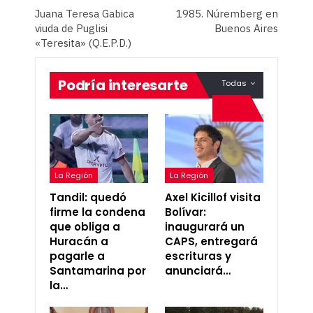
Juana Teresa Gabica
1985. Núremberg en
viuda de Puglisi
Buenos Aires
«Teresita» (Q.E.P.D.)
Podría interesarte
Todas
La Región
La Región
Tandil: quedó
Axel Kicillof visita
firme la condena
Bolívar:
que obliga a
inaugurará un
Huracán a
CAPS, entregará
pagarle a
escrituras y
Santamarina por
anunciará…
la…