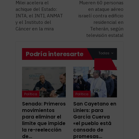
Milei acelera el
Mueren 60 personas
achique del Estado:
en ataque aéreo
INTA, el INTI, ANMAT
israelí contra edificio
y el Instituto del
residencial en
Cáncer en la mira
Teherán, según
televisión estatal
Podría interesarte
Todas
Política
Política
Senado: Primeros
San Cayetano en
movimientos
Liniers: para
para eliminar el
García Cuerva
limite que impide
«el pueblo está
la re-reelección
cansado de
de…
promesas…