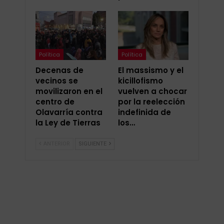
Política
Política
Decenas de
El massismo y el
vecinos se
kicillofismo
movilizaron en el
vuelven a chocar
centro de
por la reelección
Olavarría contra
indefinida de
la Ley de Tierras
los…
ANTERIOR
SIGUIENTE