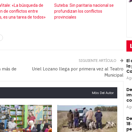
 Vitale: «La búsqueda de
Suteba: Sin paritaria nacional se
n de conflictos entre
profundizan los conflictos
s, es una tarea de todos»
provinciales
El
SIGUIENTE ARTÍCULO
la
n más de
Uriel Lozano llega por primera vez al Teatro
Ca
Municipal
Ag
De
Más Del Autor
im
co
Ag
De
18
pe