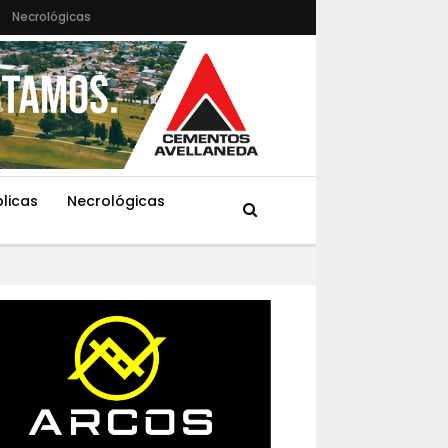
Necrológicas
blicas
Necrológicas