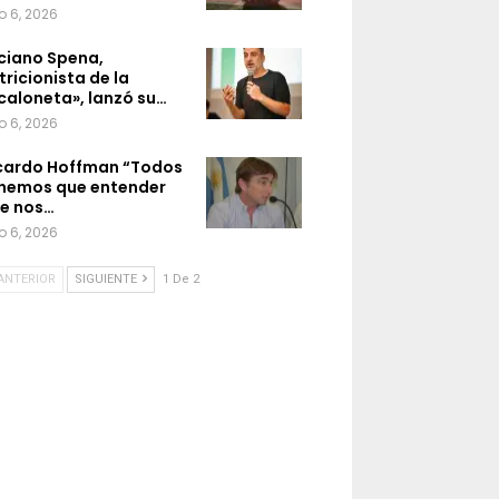
o 6, 2026
ciano Spena,
tricionista de la
caloneta», lanzó su…
o 6, 2026
cardo Hoffman “Todos
nemos que entender
e nos…
o 6, 2026
ANTERIOR
SIGUIENTE
1 De 2