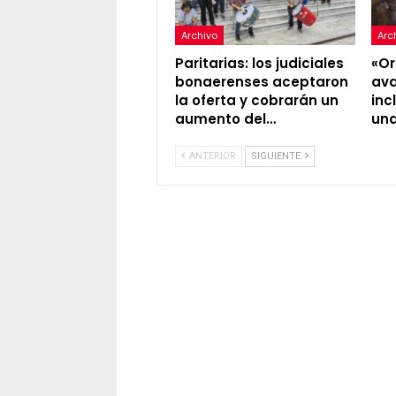
Archivo
Arc
Paritarias: los judiciales
«Or
bonaerenses aceptaron
ava
la oferta y cobrarán un
inc
aumento del…
una
ANTERIOR
SIGUIENTE