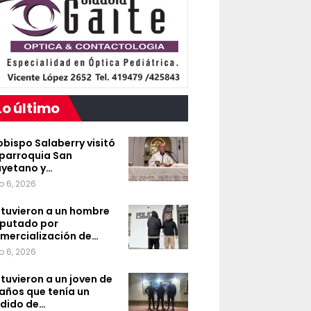
Lo último
 obispo Salaberry visitó
 parroquia San
yetano y…
o 6, 2026
tuvieron a un hombre
putado por
mercialización de…
o 6, 2026
tuvieron a un joven de
 años que tenía un
dido de…