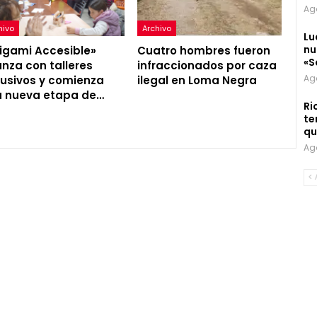
Ag
hivo
Archivo
Lu
nu
igami Accesible»
Cuatro hombres fueron
«S
nza con talleres
infraccionados por caza
Ag
lusivos y comienza
ilegal en Loma Negra
 nueva etapa de…
Ri
te
qu
Ag