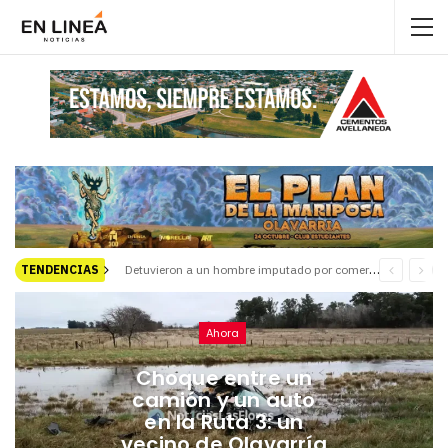
Detuvieron a un hombre imputado por comercialización de estupefacientes
TENDENCIAS
Ahora
Choque entre un
camión y un auto
en la Ruta 3: un
vecino de Olavarría