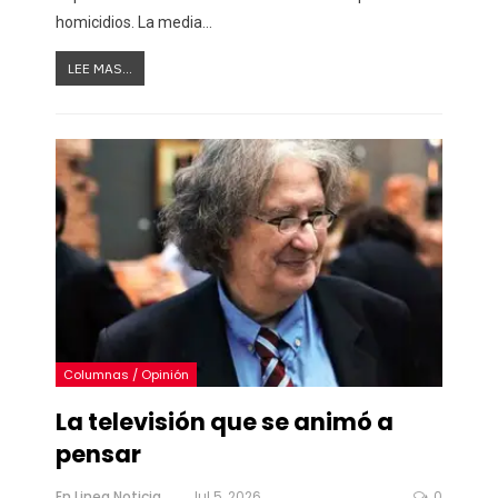
homicidios. La media
…
LEE MAS...
Columnas / Opinión
La televisión que se animó a
pensar
En Linea Noticias
Jul 5, 2026
0