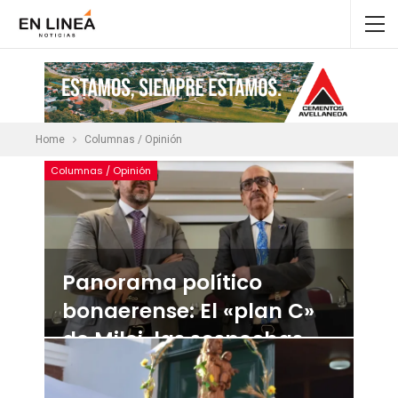
Home
Columnas / Opinión
Columnas / Opinión
Panorama político
bonaerense: El «plan C»
de Milei, las sospechas
detrás de la movida de
Cristina y una