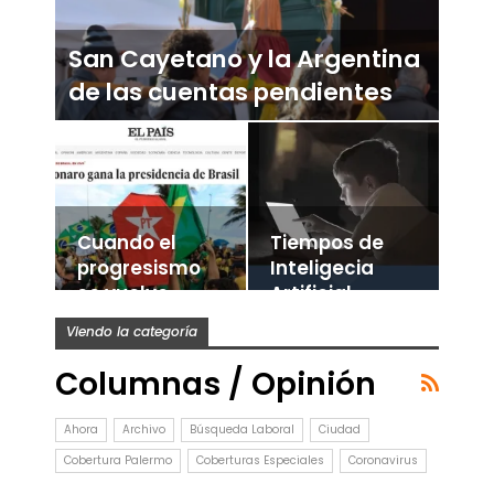
negociación inesperada
San Cayetano y la Argentina
de las cuentas pendientes
Cuando el
Tiempos de
progresismo
Inteligecia
se vuelve
Artificial
establishment
Viendo la categoría
Columnas / Opinión
Ahora
Archivo
Búsqueda Laboral
Ciudad
Cobertura Palermo
Coberturas Especiales
Coronavirus