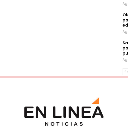
Ag
Ol
pa
ed
Ag
Sa
pa
pu
Ag