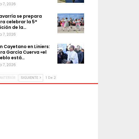
o 7, 2026
avarría se prepara
ra celebrar la 5ª
ición de la…
o 7, 2026
n Cayetano en Liniers:
ra García Cuerva «el
eblo está…
o 7, 2026
ANTERIOR
SIGUIENTE
1 De 2