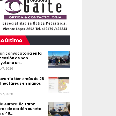
Lo último
an convocatoria en la
ocesión de San
yetano en…
o 7, 2026
avarría tiene más de 25
l hectáreas en manos
e…
o 7, 2026
lla Aurora: licitaron
ras de cordón cuneta
ra 49…