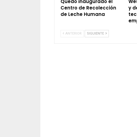
Quedó inaugurado el
Wes
Centro de Recolección
y d
de Leche Humana
tec
em
ANTERIOR
SIGUIENTE