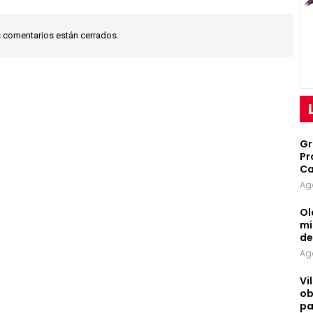
 comentarios están cerrados.
Gr
Pr
Ca
Ag
Ol
mi
d
Ag
Vi
ob
pa