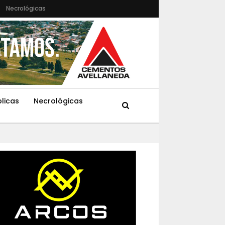
Necrológicas
blicas
Necrológicas