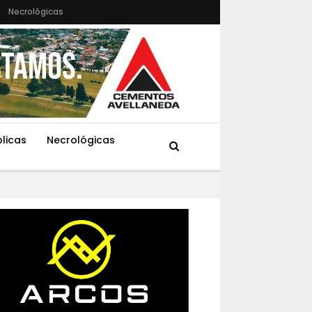
Necrológicas
blicas
Necrológicas