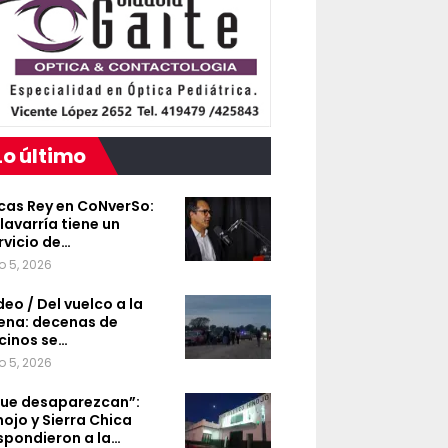
Lo último
cas Rey en CoNverSo:
lavarría tiene un
rvicio de…
o 5, 2026
deo / Del vuelco a la
ena: decenas de
cinos se…
o 5, 2026
ue desaparezcan”:
nojo y Sierra Chica
spondieron a la…