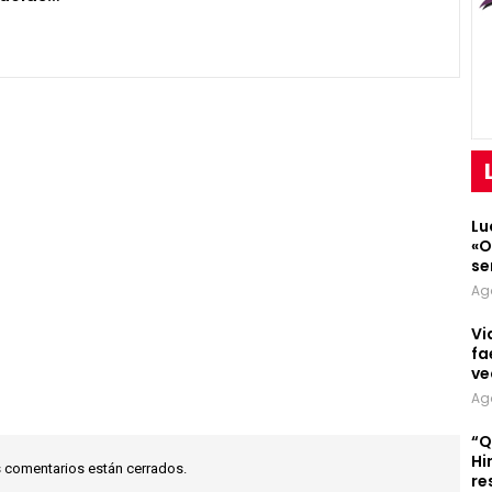
Lu
«O
se
Ag
Vi
fa
ve
Ag
“Q
Hi
 comentarios están cerrados.
re