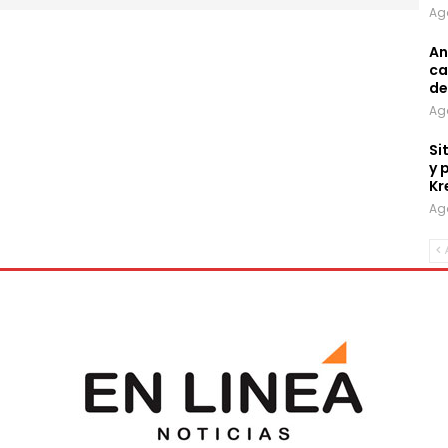
Ag
An
ca
de
Ag
Si
y 
Kr
Ag