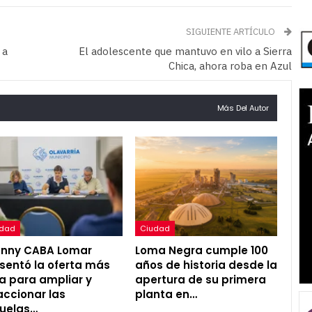
SIGUIENTE ARTÍCULO
 a
El adolescente que mantuvo en vilo a Sierra
Chica, ahora roba en Azul
Más Del Autor
udad
Ciudad
onny CABA Lomar
Loma Negra cumple 100
sentó la oferta más
años de historia desde la
a para ampliar y
apertura de su primera
accionar las
planta en…
uelas…