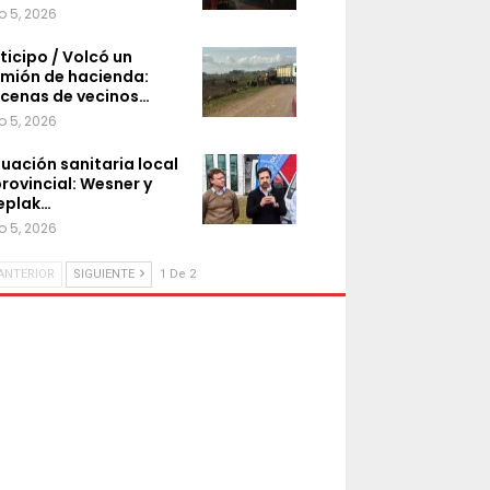
o 5, 2026
ticipo / Volcó un
mión de hacienda:
cenas de vecinos…
o 5, 2026
tuación sanitaria local
provincial: Wesner y
eplak…
o 5, 2026
ANTERIOR
SIGUIENTE
1 De 2