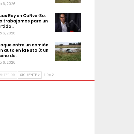
o 6, 2026
cas Rey en CoNverSo:
o trabajamos para un
rtido…
o 6, 2026
oque entre un camión
un auto en la Ruta 3: un
cino de…
o 6, 2026
ANTERIOR
SIGUIENTE
1 De 2