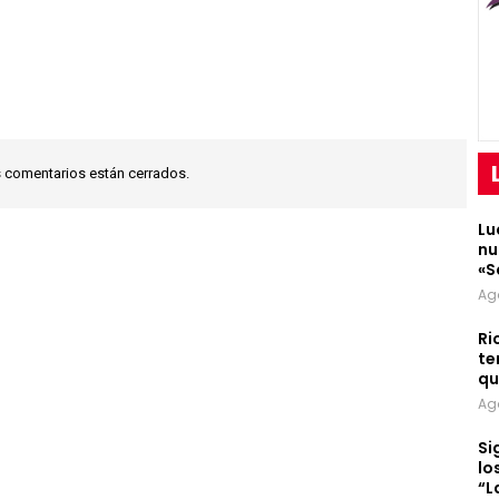
 comentarios están cerrados.
Lu
nu
«S
Ag
Ri
te
qu
Ag
Si
lo
“L