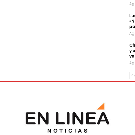
Ag
Lu
«N
pa
Ag
Ch
y 
ve
Ag