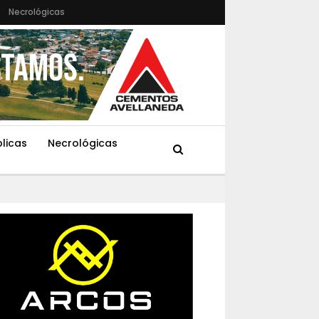
Necrológicas
blicas
Necrológicas