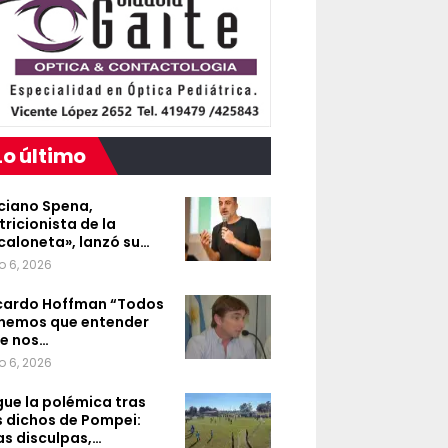
Lo último
ciano Spena,
tricionista de la
caloneta», lanzó su…
o 6, 2026
cardo Hoffman “Todos
nemos que entender
e nos…
o 6, 2026
gue la polémica tras
s dichos de Pompei:
as disculpas,…