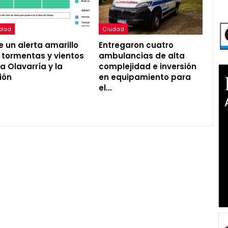
udad
Ciudad
e un alerta amarillo
Entregaron cuatro
 tormentas y vientos
ambulancias de alta
a Olavarría y la
complejidad e inversión
ión
en equipamiento para
el…