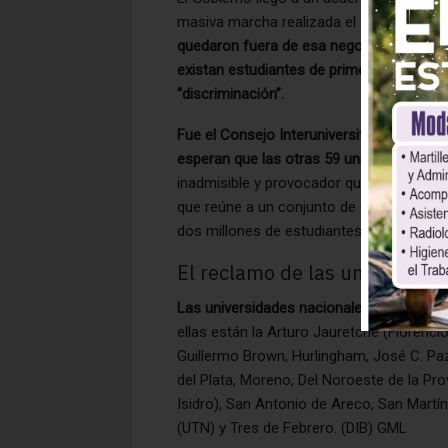
masiva marcha realizada el 23 de abril p
quedaron fuera de esa negociación y ex
existan estudiantes de primera y de seg
“discriminación”.
Fue el Consejo Interuniversitario Naciona
esperan que las otras 59 universidades d
inadmisible y provocador que se reconozc
que reúne a un conjunto de 60 universidad
dos millones de estudiantes de las unive
El reclamo de las universidad
Las universidades nacionales con sede en
ellas están la Arturo Jauretche (Florencio
Guillermo Brown, Hurlingham, José C. Pa
del Plata, Moreno, Del Noroeste de la Prov
Isidro), San Antonio de Areco, San Martín
(UTN) y Tres de Febrero. (DIB) GML