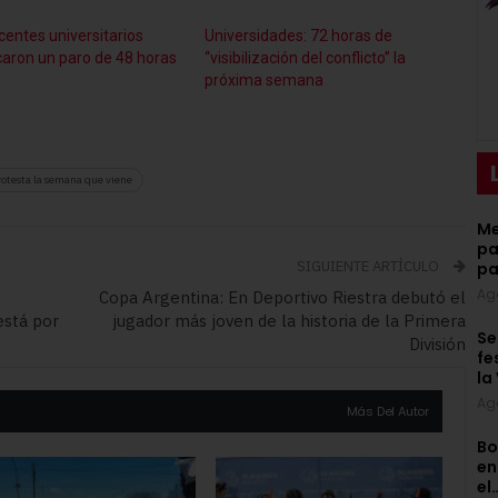
centes universitarios
Universidades: 72 horas de
aron un paro de 48 horas
“visibilización del conflicto” la
próxima semana
rotesta la semana que viene
Me
pa
SIGUIENTE ARTÍCULO
pa
Ag
Copa Argentina: En Deportivo Riestra debutó el
está por
jugador más joven de la historia de la Primera
Se
División
fe
la
Ag
Más Del Autor
Bo
en
el