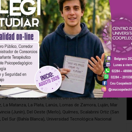
asado. No obstante,
las otras casas de estudio del país
igen un incremento en el mismo sentido. “No aceptamos que
unda”, señalaron en un comunicado en el que denunciaron
l (CIN) el encargado de plantear el malestar y de advertir que
e todo el país, sean tratadas de igual manera
. “Resulta
a solo para una universidad y no para la totalidad del sistema
es a lo largo y a lo ancho de todo el país, que representan a
rsidades argentinas”, cuestionaron.
es nacionales del interior
 la provincia de Buenos Aires son parte del reclamo.
Entre
 Varela), Avellaneda, Del Centro, Del Delta, General Sarmiento,
z, La Matanza, La Plata, Lanús, Lomas de Zamora, Luján, Mar
incia (Junín), Del Oeste (Merlo), Quilmes, Scalabrini Ortiz (San
, Del Sur (Bahía Blanca), Universidad Tecnológica Nacional