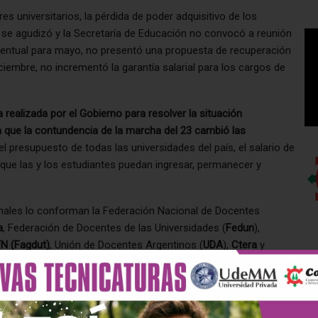
es universitarios, la pérdida de poder adquisitivo de los
il, se agudizó y la Secretaría de Educación no convocó a reunión
rcentual para mayo, no presentó una propuesta de recuperación
ciembre, no incrementó la garantía salarial para los cargos de
 realizada por el Gobierno para resolver la situación
a que la contundencia de la marcha del 23 cambió las
 el presupuesto de todas las universidades del país, el salario de
que las y los estudiantes puedan ingresar, permanecer y
ionales lo conforman la Federación Nacional de Docentes
a
, Federación de Docentes de las Universidades (
Fedun
),
N (Fagdut)
, Unión de Docentes Argentinos (
UDA
),
Ctera
y
niversidades Nacionales (
Fatun
).
de segunda”
 para la actualización del 270% de su presupuesto, tras la