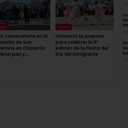
Ag
Lo
ce
in
udad
Ciudad
Ag
n convocatoria en la
Olavarría se prepara
cesión de San
para celebrar la 5ª
Az
etano en Olavarría:
edición de la Fiesta del
re
bo
ieron pan y…
Día del Inmigrante
Ag