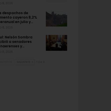
o 8, 2026
s despachos de
mento cayeron 8,2%
teranual en julio y…
o 8, 2026
ul: Nelsón Sombra
cibió a senadores
naerenses y…
o 8, 2026
ANTERIOR
SIGUIENTE
1 De 3