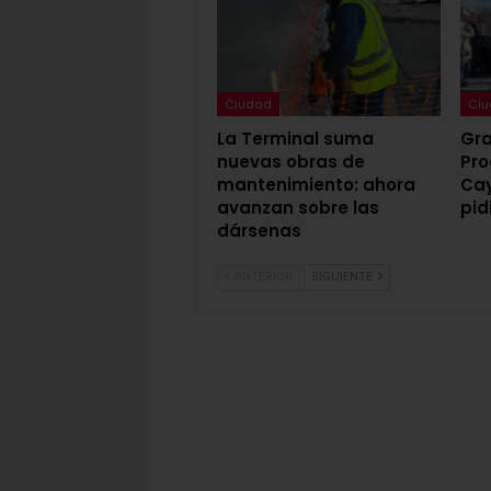
Ciudad
Ci
La Terminal suma
Gra
nuevas obras de
Pro
mantenimiento: ahora
Cay
avanzan sobre las
pid
dársenas
ANTERIOR
SIGUIENTE