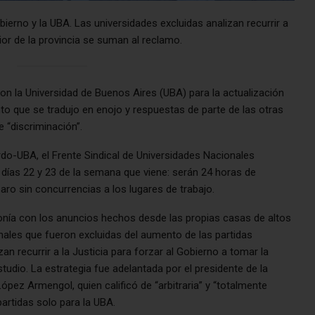
bierno y la UBA. Las universidades excluidas analizan recurrir a
rior de la provincia se suman al reclamo.
con la Universidad de Buenos Aires (UBA) para la actualización
o que se tradujo en enojo y respuestas de parte de las otras
 “discriminación”.
rdo-UBA, el Frente Sindical de Universidades Nacionales
días 22 y 23 de la semana que viene: serán 24 horas de
 paro sin concurrencias a los lugares de trabajo.
tonía con los anuncios hechos desde las propias casas de altos
nales que fueron excluidas del aumento de las partidas
n recurrir a la Justicia para forzar al Gobierno a tomar la
dio. La estrategia fue adelantada por el presidente de la
ópez Armengol, quien calificó de “arbitraria” y “totalmente
partidas solo para la UBA.