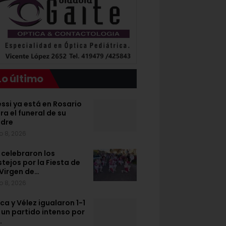
Lo último
ssi ya está en Rosario
ra el funeral de su
dre
o 8, 2026
 celebraron los
stejos por la Fiesta de
 Virgen de…
o 8, 2026
ca y Vélez igualaron 1-1
 un partido intenso por
…