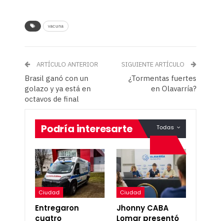
vacuna
ARTÍCULO ANTERIOR
SIGUIENTE ARTÍCULO
Brasil ganó con un
¿Tormentas fuertes
golazo y ya está en
en Olavarría?
octavos de final
Podría interesarte
Todas
Ciudad
Ciudad
Entregaron
Jhonny CABA
cuatro
Lomar presentó