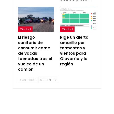
Ciudad
Ciudad
El riesgo
Rige un alerta
sanitario de
amarillo por
consumir carne
tormentas y
de vacas
vientos para
faenadas tras el
Olavarría y la
vuelco de un
región
camión
ANTERIOR
SIGUIENTE