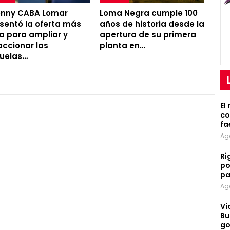
onny CABA Lomar
Loma Negra cumple 100
sentó la oferta más
años de historia desde la
a para ampliar y
apertura de su primera
accionar las
planta en…
uelas…
El
co
fa
Ag
Ri
po
pa
Ag
Vi
Bu
go