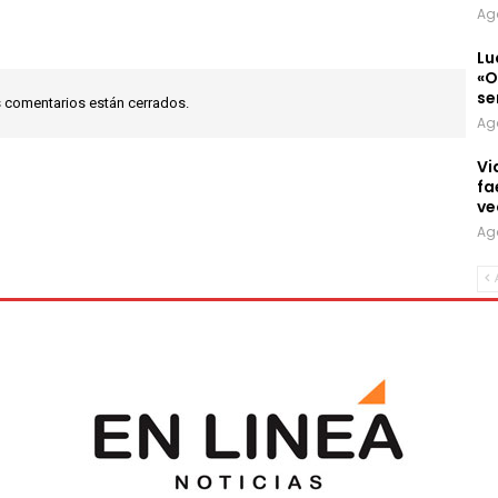
Ag
Lu
«O
se
 comentarios están cerrados.
Ag
Vi
fa
ve
Ag