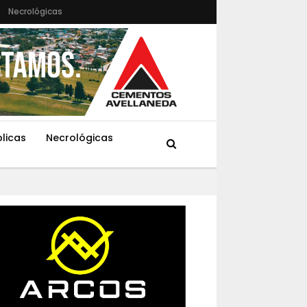
Necrológicas
blicas
Necrológicas