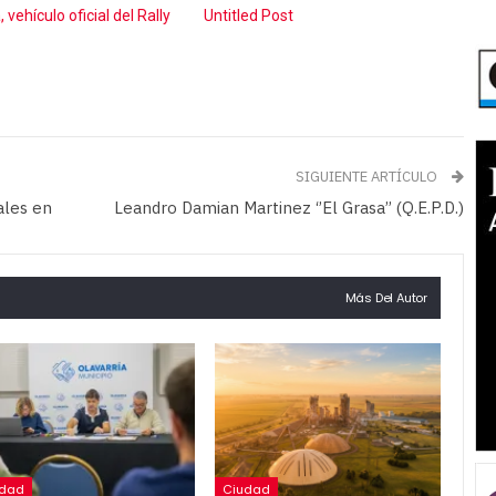
 vehículo oficial del Rally
Untitled Post
SIGUIENTE ARTÍCULO
ales en
Leandro Damian Martinez ‘’El Grasa’’ (Q.E.P.D.)
Más Del Autor
udad
Ciudad