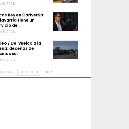
o 6, 2026
cas Rey en CoNverSo:
lavarría tiene un
rvicio de…
o 5, 2026
deo / Del vuelco a la
ena: decenas de
cinos se…
o 5, 2026
ANTERIOR
SIGUIENTE
1 De 2