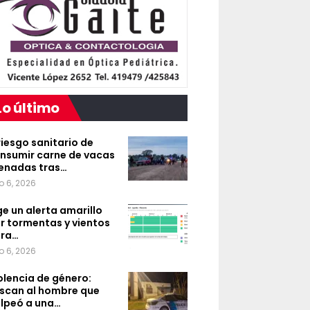
Lo último
 riesgo sanitario de
nsumir carne de vacas
enadas tras…
o 6, 2026
ge un alerta amarillo
r tormentas y vientos
ra…
o 6, 2026
olencia de género:
scan al hombre que
lpeó a una…