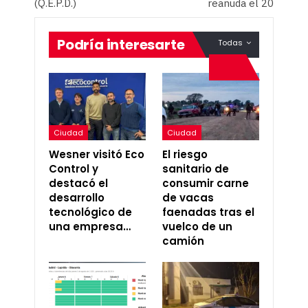
(Q.E.P.D.)
reanuda el 20
Podría interesarte
Todas
Ciudad
Ciudad
Wesner visitó Eco
El riesgo
Control y
sanitario de
destacó el
consumir carne
desarrollo
de vacas
tecnológico de
faenadas tras el
una empresa…
vuelco de un
camión