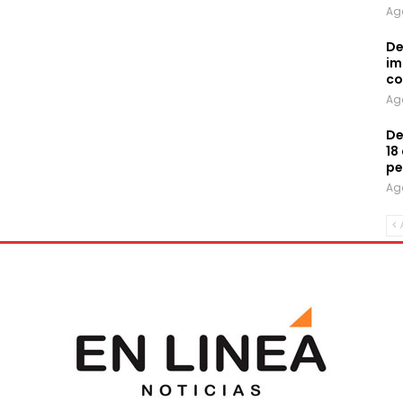
Ag
De
im
co
Ag
De
18
pe
Ag