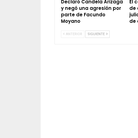
Declaró Candela Arizaga
El 
y negó una agresión por
de 
parte de Facundo
jul
Moyano
de
ANTERIOR
SIGUIENTE