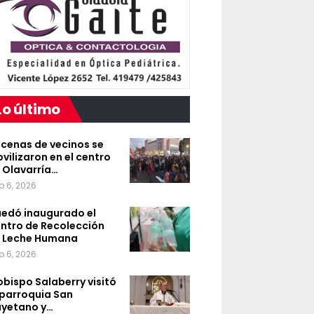
Lo último
cenas de vecinos se
vilizaron en el centro
 Olavarría…
o 6, 2026
edó inaugurado el
ntro de Recolección
 Leche Humana
o 6, 2026
 obispo Salaberry visitó
 parroquia San
yetano y…