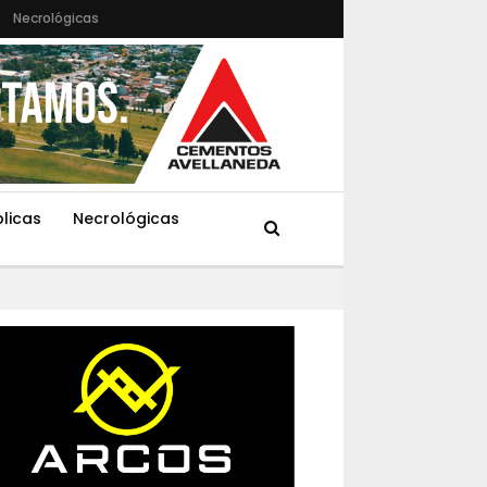
Necrológicas
blicas
Necrológicas