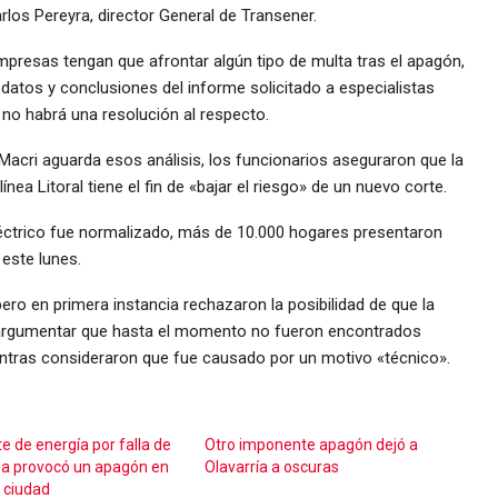
rlos Pereyra, director General de Transener.
empresas tengan que afrontar algún tipo de multa tras el apagón,
datos y conclusiones del informe solicitado a especialistas
, no habrá una resolución al respecto.
acri aguarda esos análisis, los funcionarios aseguraron que la
línea Litoral tiene el fin de «bajar el riesgo» de un nuevo corte.
éctrico fue normalizado, más de 10.000 hogares presentaron
 este lunes.
ro en primera instancia rechazaron la posibilidad de que la
l argumentar que hasta el momento no fueron encontrados
ntras consideraron que fue causado por un motivo «técnico».
e de energía por falla de
Otro imponente apagón dejó a
a provocó un apagón en
Olavarría a oscuras
a ciudad