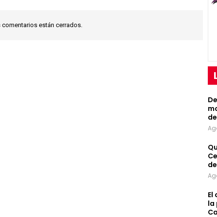
 comentarios están cerrados.
De
mo
de
Ag
Qu
Ce
de
Ag
El
la
Ca