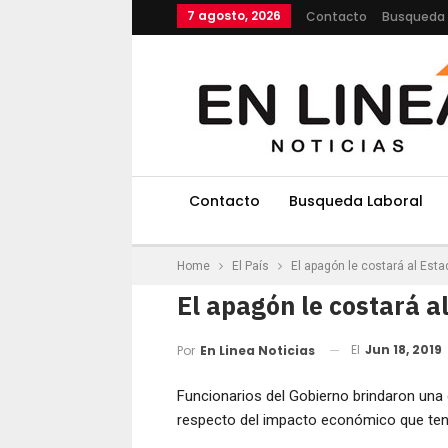
7 agosto, 2026
Contacto
Busqueda 
Contacto
Busqueda Laboral
Home
El País
El apagón le costará al Esta
El apagón le costará a
El
Jun 18, 2019
Por
En Linea Noticias
Funcionarios del Gobierno brindaron una 
respecto del impacto económico que tend