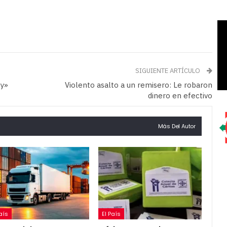
SIGUIENTE ARTÍCULO
ty»
Violento asalto a un remisero: Le robaron
dinero en efectivo
Más Del Autor
País
El País