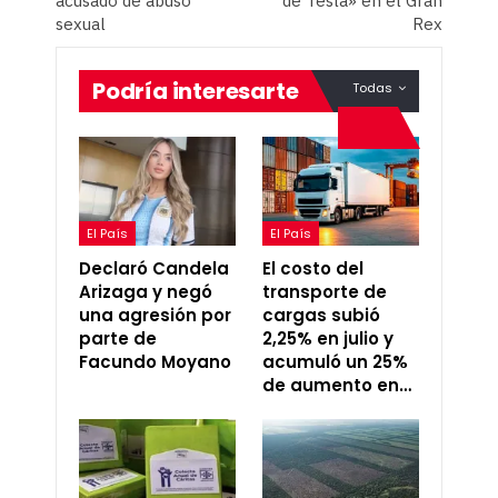
acusado de abuso
de Tesla» en el Gran
sexual
Rex
Podría interesarte
Todas
El País
El País
Declaró Candela
El costo del
Arizaga y negó
transporte de
una agresión por
cargas subió
parte de
2,25% en julio y
Facundo Moyano
acumuló un 25%
de aumento en…