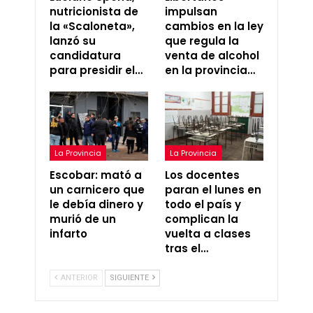
nutricionista de
impulsan
la «Scaloneta»,
cambios en la ley
lanzó su
que regula la
candidatura
venta de alcohol
para presidir el…
en la provincia…
La Provincia
La Provincia
Escobar: mató a
Los docentes
un carnicero que
paran el lunes en
le debía dinero y
todo el país y
murió de un
complican la
infarto
vuelta a clases
tras el…
ANTERIOR
SIGUIENTE