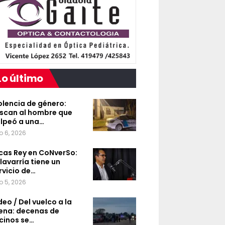
Lo último
olencia de género:
scan al hombre que
lpeó a una…
o 6, 2026
cas Rey en CoNverSo:
lavarría tiene un
rvicio de…
o 5, 2026
deo / Del vuelco a la
ena: decenas de
cinos se…