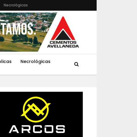
Necrológicas
blicas
Necrológicas