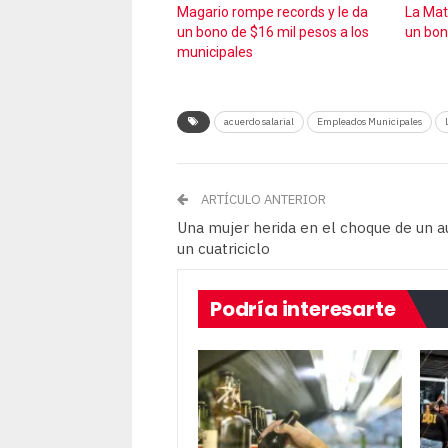
Magario rompe records y le da
La Mat
un bono de $16 mil pesos a los
un bon
municipales
acuerdo salarial
Empleados Municipales
ARTÍCULO ANTERIOR
Una mujer herida en el choque de un a
un cuatriciclo
Podría interesarte