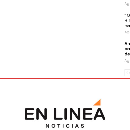
Ag
“Q
Hi
re
Ag
An
ca
de
Ag