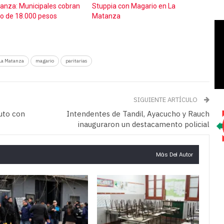
anza: Municipales cobran
Stuppia con Magario en La
o de 18.000 pesos
Matanza
La Matanza
magario
paritarias
SIGUIENTE ARTÍCULO
uto con
Intendentes de Tandil, Ayacucho y Rauch
inauguraron un destacamento policial
Más Del Autor