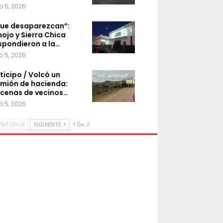
o 5, 2026
ue desaparezcan”:
nojo y Sierra Chica
spondieron a la…
o 5, 2026
ticipo / Volcó un
mión de hacienda:
cenas de vecinos…
o 5, 2026
ANTERIOR
SIGUIENTE
1 De 2