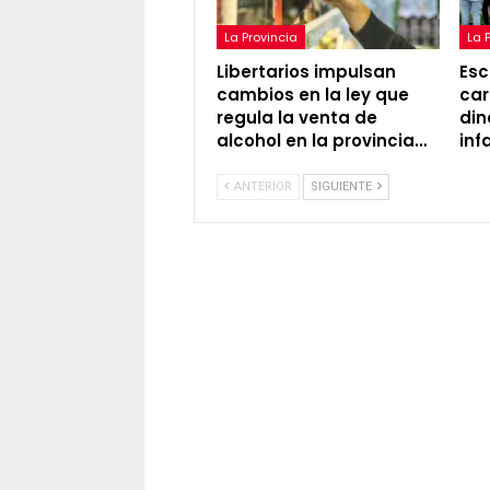
La Provincia
La 
Libertarios impulsan
Esc
cambios en la ley que
car
regula la venta de
din
alcohol en la provincia…
inf
ANTERIOR
SIGUIENTE