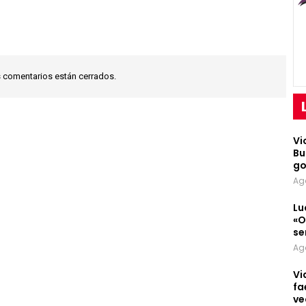
 comentarios están cerrados.
Vi
Bu
go
Ag
Lu
«O
se
Ag
Vi
fa
ve