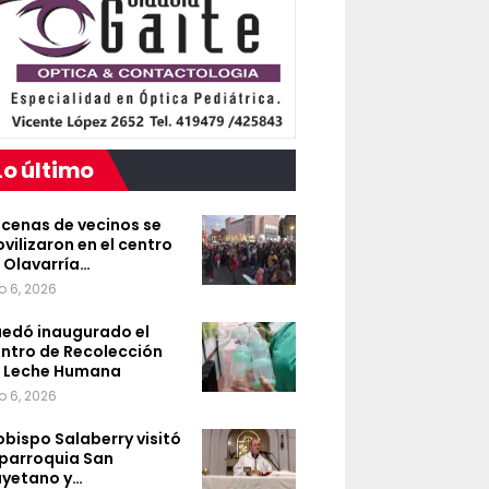
Lo último
cenas de vecinos se
vilizaron en el centro
 Olavarría…
o 6, 2026
edó inaugurado el
ntro de Recolección
 Leche Humana
o 6, 2026
 obispo Salaberry visitó
 parroquia San
yetano y…