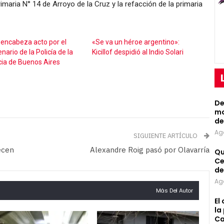
imaria N° 14 de Arroyo de la Cruz y la refacción de la primaria
f encabeza acto por el
«Se va un héroe argentino»:
nario de la Policía de la
Kicillof despidió al Indio Solari
cia de Buenos Aires
De
mo
de
Ag
SIGUIENTE ARTÍCULO
ecen
Alexandre Roig pasó por Olavarría
Qu
Ce
de
Ag
Más Del Autor
El
la
Ca