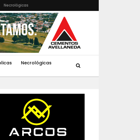
Necrológicas
blicas
Necrológicas