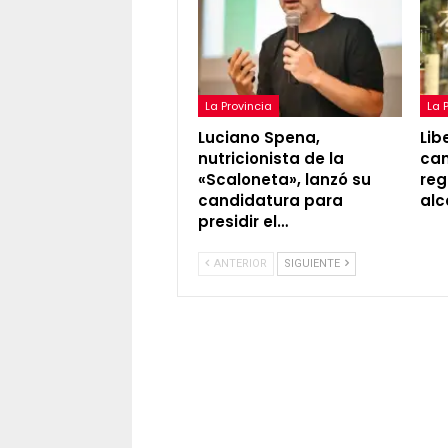
La Provincia
La 
Luciano Spena,
Lib
nutricionista de la
cam
«Scaloneta», lanzó su
reg
candidatura para
alc
presidir el…
ANTERIOR
SIGUIENTE