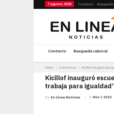
7 agosto, 2026
Contacto
Busqueda 
Contacto
Busqueda Laboral
Home
La Provincia
Kicillof inauguró escu
Kicillof inauguró escu
trabaja para igualdad
El
Nov 1, 2022
Por
En Linea Noticias