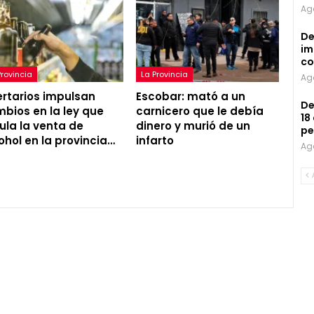
Ag
De
im
co
Provincia
La Provincia
Ag
ertarios impulsan
Escobar: mató a un
De
bios en la ley que
carnicero que le debía
18
ula la venta de
dinero y murió de un
pe
ohol en la provincia…
infarto
Ag