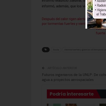
informó Mauricio Saldivar, de la Oficina 
informó, además, que los vientos eran de
Después del calor rigen alertas
Un vio
por tormentas fuertes y vientos
región
Juárez
fuerte 
lluvia
vientos fuertes y granizo: el temporal c
ARTÍCULO ANTERIOR
Futuros ingenieros de la UNLP: De coh
agua a proyectos aerospaciales
Podría interesarte