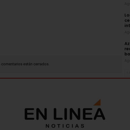
Ag
Lo
ce
in
Ag
Az
re
bo
Ag
 comentarios están cerrados.