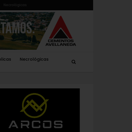
Necrológicas
blicas
Necrológicas