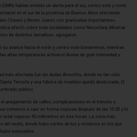
(SMN) habían emitido un alerta para el sur, centro este y norte
ormaron en el sur de la provincia de Buenos Aires afectando
es Chaves y Benito Juárez con granizadas importantes»,
tlántica afectó sobre todo localidades como Necochea, Miramar
anizo de distintos tamaños», agregaron.
nuó su avance hacia el norte y centro este bonaerense, mientras
las altas temperaturas activaron lluvias de gran intensidad y
lidad más afectada fue sin dudas Arrecifes, donde en tan sólo
o Santa Teresita y una fábrica de muebles quedó destrozada. El
umbrado público.
ó el anegamiento de calles, complicaciones en el tránsito y
agua comenzó a caer en forma copiosa después de las 10.30 y lo
n total cayeron 45 milímetros en tres horas. La zona más
s del oeste, donde hubo cortes de luz y reclamos en los que
no hubo evacuados.