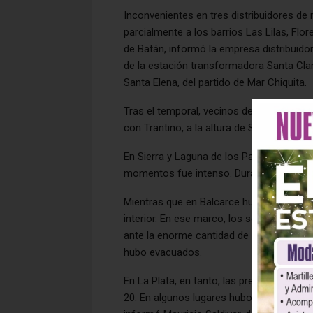
Inconvenientes en tres distribuidores de
parcialmente a los barrios Las Lilas, Fl
de Batán, informó la empresa distribuido
de la estación transformadora Santa Clar
Santa Elena, del partido de Mar Chiquita.
Tras el temporal, vecinos del barrio mar
con Trantino, a la altura de Santa Paula
En Sierra y Laguna de los Padres, el gra
momentos fue intenso. Durante algunos i
Mientras que en Balcarce hubo hogares y
interior. En ese marco, los servicios de
ante la enorme cantidad de llamados de 
hubo evacuados.
En La Plata, en tanto, las precipitacion
20. En algunos lugares hubo lluvias de 1