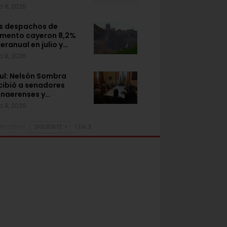
o 8, 2026
s despachos de
mento cayeron 8,2%
teranual en julio y…
o 8, 2026
ul: Nelsón Sombra
cibió a senadores
naerenses y…
o 8, 2026
ANTERIOR
SIGUIENTE
1 De 3