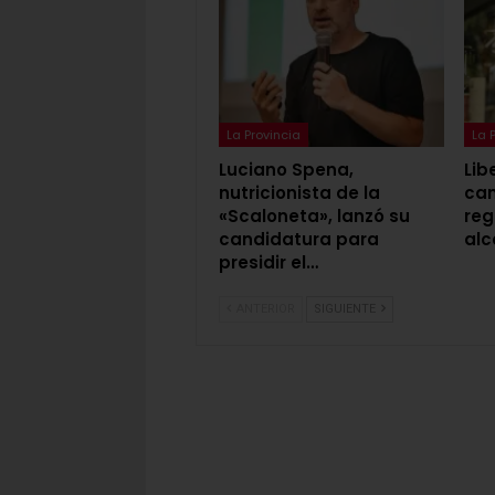
La Provincia
La 
Luciano Spena,
Lib
nutricionista de la
cam
«Scaloneta», lanzó su
reg
candidatura para
alc
presidir el…
ANTERIOR
SIGUIENTE