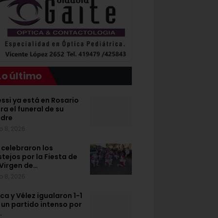
Lo último
ssi ya está en Rosario
ra el funeral de su
dre
o 8, 2026
 celebraron los
stejos por la Fiesta de
 Virgen de…
o 8, 2026
ca y Vélez igualaron 1-1
 un partido intenso por
…