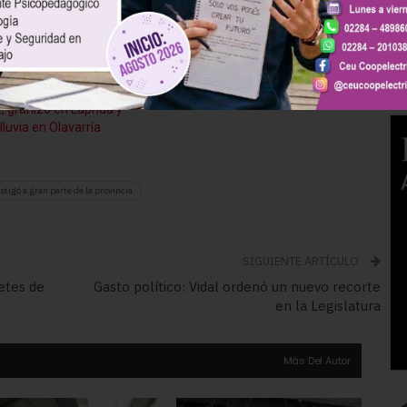
Hidrometeorológica local. La dependencia oficial platense
 entre 40 y 60 kilómetros por hora. (DIB) MCH
lento temporal azotó la
Anticipan tormentas intensas
: graves daños en Benito
con fuertes vientos
, granizo en Laprida y
lluvia en Olavarría
astigó a gran parte de la provincia
SIGUIENTE ARTÍCULO
etes de
Gasto político: Vidal ordenó un nuevo recorte
en la Legislatura
Más Del Autor