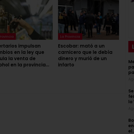
Provincia
La Provincia
ertarios impulsan
Escobar: mató a un
bios en la ley que
carnicero que le debía
ula la venta de
dinero y murió de un
Me
ohol en la provincia…
infarto
pa
pa
Ag
Se
fe
la
Ag
Bo
en
el