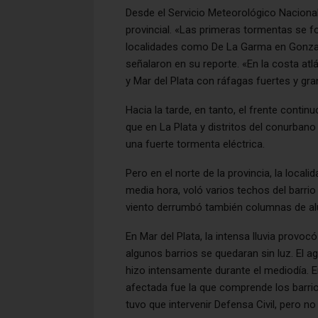
Desde el Servicio Meteorológico Nacional 
provincial. «Las primeras tormentas se f
localidades como De La Garma en Gonzal
señalaron en su reporte. «En la costa a
y Mar del Plata con ráfagas fuertes y gr
Hacia la tarde, en tanto, el frente conti
que en La Plata y distritos del conurbano 
una fuerte tormenta eléctrica.
Pero en el norte de la provincia, la loca
media hora, voló varios techos del barri
viento derrumbó también columnas de al
En Mar del Plata, la intensa lluvia provoc
algunos barrios se quedaran sin luz. El 
hizo intensamente durante el mediodía. E
afectada fue la que comprende los barrio
tuvo que intervenir Defensa Civil, pero 