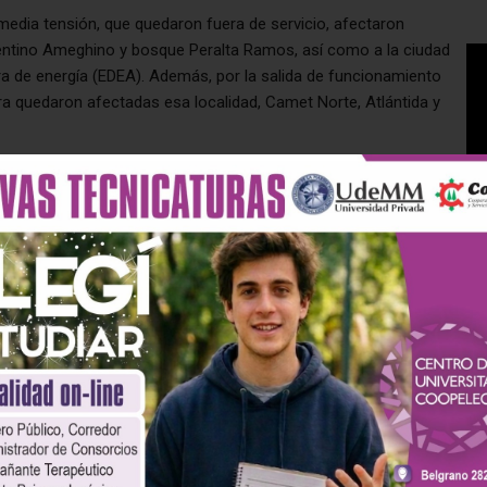
 media tensión, que quedaron fuera de servicio, afectaron
orentino Ameghino y bosque Peralta Ramos, así como a la ciudad
ra de energía (EDEA). Además, por la salida de funcionamiento
a quedaron afectadas esa localidad, Camet Norte, Atlántida y
platense La Herradura cortaron la Ruta 226 en su intersección
, en reclamo de obras de desagüe y tareas de mantenimiento.
n protagonista fue el granizo, que comenzó a la mañana y por
nstantes, esos sectores se tiñeron de blanco.
 comercios inundados, calles anegadas, y autos con agua en el
 emergencia y los Bomberos Voluntarios se vieron colapsados
los vecinos que requirieron sus servicios, aunque tampoco
es comenzaron cerca de las 15 horas y se extendieron hasta las
0 milímetros, y en otros puntos de hasta 55 milímetros, según