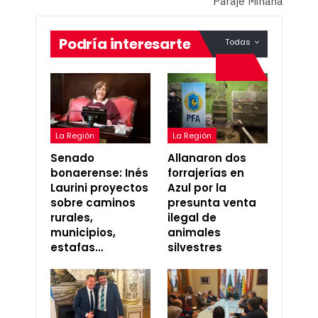
Paraje Miñana
Podría interesarte
Todas
La Región
La Región
Senado
Allanaron dos
bonaerense: Inés
forrajerías en
Laurini proyectos
Azul por la
sobre caminos
presunta venta
rurales,
ilegal de
municipios,
animales
estafas…
silvestres