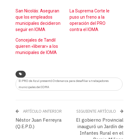
San Nicolás: Aseguran
La Suprema Corte le
que los empleados
puso un freno a la
municipales decidieron
operación del PRO
seguir en IOMA
contra el IOMA
Concejales de Tandil
quieren «liberar» a los
municipales de IOMA
El PRO de Azul presentó Ordenanza para desafiliar a trabajadores
municipales del IOMA
ARTÍCULO ANTERIOR
SIGUIENTE ARTÍCULO
Néstor Juan Ferreyra
El gobierno Provincial
(Q.E.P.D.)
inauguró un Jardín de
Infantes Rural en el