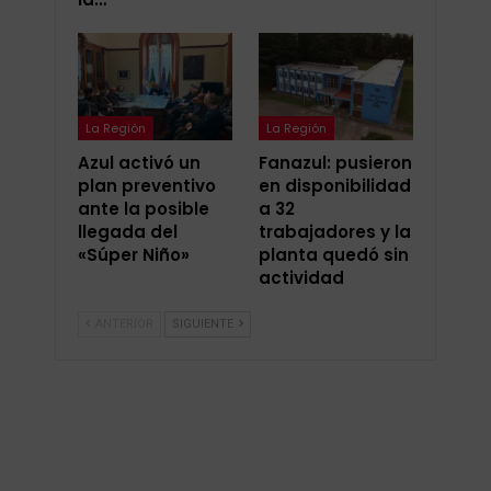
La Región
La Región
Azul activó un
Fanazul: pusieron
plan preventivo
en disponibilidad
ante la posible
a 32
llegada del
trabajadores y la
«Súper Niño»
planta quedó sin
actividad
ANTERIOR
SIGUIENTE