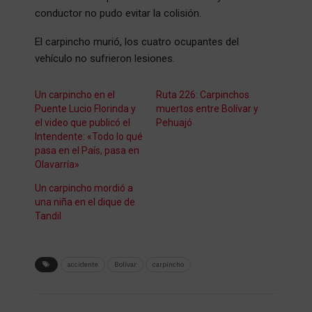
conductor no pudo evitar la colisión.
El carpincho murió, los cuatro ocupantes del
vehículo no sufrieron lesiones.
Un carpincho en el
Ruta 226: Carpinchos
Puente Lucio Florinda y
muertos entre Bolívar y
el video que publicó el
Pehuajó
Intendente: «Todo lo qué
pasa en el País, pasa en
Olavarría»
Un carpincho mordió a
una niña en el dique de
Tandil
accidente
Bolívar
carpincho