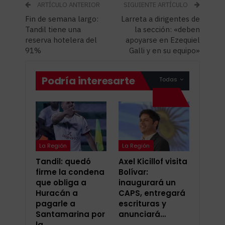
ARTÍCULO ANTERIOR
SIGUIENTE ARTÍCULO
Fin de semana largo:
Larreta a dirigentes de
Tandil tiene una
la sección: «deben
reserva hotelera del
apoyarse en Ezequiel
91%
Galli y en su equipo»
Podría interesarte
Todas
La Región
La Región
Tandil: quedó
Axel Kicillof visita
firme la condena
Bolívar:
que obliga a
inaugurará un
Huracán a
CAPS, entregará
pagarle a
escrituras y
Santamarina por
anunciará…
la…