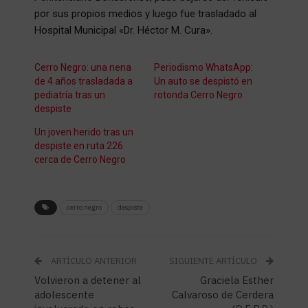
por sus propios medios y luego fue trasladado al
Hospital Municipal «Dr. Héctor M. Cura».
Cerro Negro: una nena
Periodismo WhatsApp:
de 4 años trasladada a
Un auto se despistó en
pediatría tras un
rotonda Cerro Negro
despiste
Un joven herido tras un
despiste en ruta 226
cerca de Cerro Negro
cerro negro
despiste
ARTÍCULO ANTERIOR
SIGUIENTE ARTÍCULO
Volvieron a detener al
Graciela Esther
adolescente
Calvaroso de Cerdera