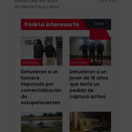
involucrado en robos
(Q.E.P.D.)
en Sierra Chica y Azul
Podría interesarte
Todas
Policiales
Policiales
Detuvieron a un
Detuvieron a un
hombre
joven de 18 años
imputado por
que tenía un
comercialización
pedido de
de
captura activa
estupefacientes