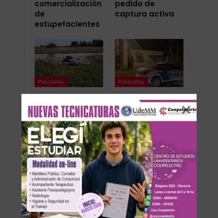
comercialización
pedido de
de
captura activa
estupefacientes
Policiales
Policiales
Choque entre un
Violencia de
camión y un auto
género: Buscan
en la Ruta 3: un
al hombre que
vecino de
golpeó a una
Olavarría fue
mujer, una niña y
rescatado…
provocó el…
ANTERIOR
SIGUIENTE