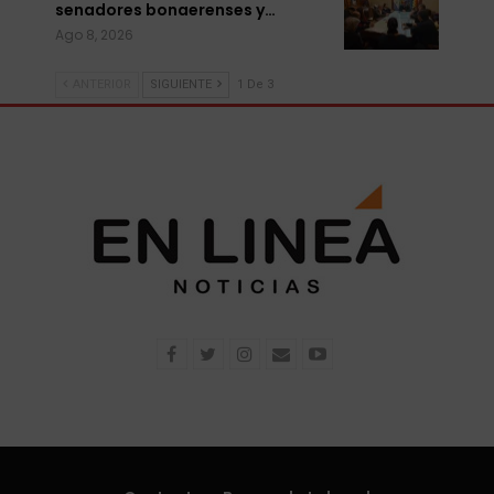
senadores bonaerenses y…
Ago 8, 2026
ANTERIOR
SIGUIENTE
1 De 3