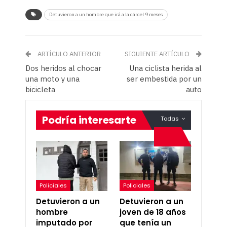
Detuvieron a un hombre que irá a la cárcel 9 meses
ARTÍCULO ANTERIOR
SIGUIENTE ARTÍCULO
Dos heridos al chocar
Una ciclista herida al
una moto y una
ser embestida por un
bicicleta
auto
Podría interesarte
Todas
Policiales
Policiales
Detuvieron a un
Detuvieron a un
hombre
joven de 18 años
imputado por
que tenía un