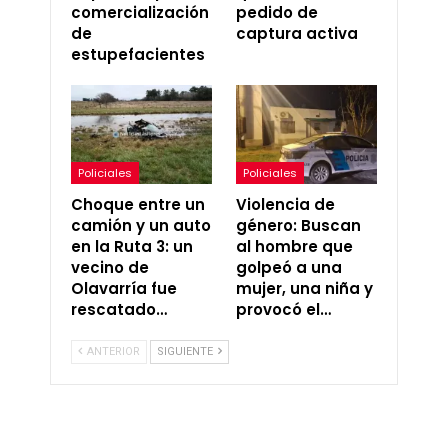
comercialización
pedido de
de
captura activa
estupefacientes
Policiales
Policiales
Choque entre un
Violencia de
camión y un auto
género: Buscan
en la Ruta 3: un
al hombre que
vecino de
golpeó a una
Olavarría fue
mujer, una niña y
rescatado…
provocó el…
ANTERIOR
SIGUIENTE