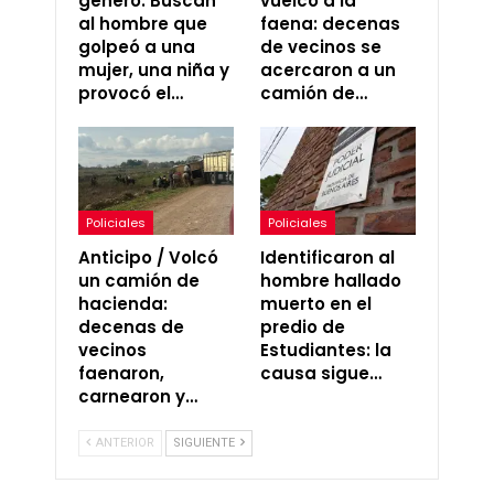
género: Buscan
vuelco a la
al hombre que
faena: decenas
golpeó a una
de vecinos se
mujer, una niña y
acercaron a un
provocó el…
camión de…
Policiales
Policiales
Anticipo / Volcó
Identificaron al
un camión de
hombre hallado
hacienda:
muerto en el
decenas de
predio de
vecinos
Estudiantes: la
faenaron,
causa sigue…
carnearon y…
ANTERIOR
SIGUIENTE