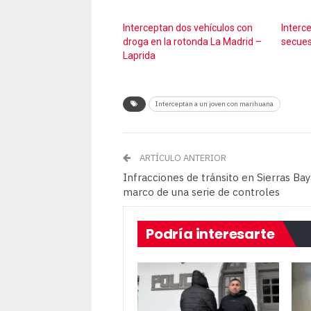
Interceptan dos vehículos con
Interc
droga en la rotonda La Madrid –
secues
Laprida
Interceptan a un joven con marihuana
ARTÍCULO ANTERIOR
Infracciones de tránsito en Sierras Bay
marco de una serie de controles
Podría interesarte