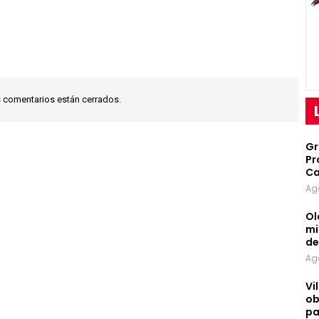
 comentarios están cerrados.
Gr
Pr
Ca
Ag
Ol
mi
d
Ag
Vi
ob
pa