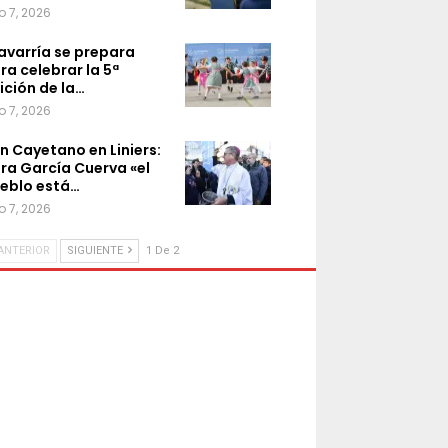
o 7, 2026
avarría se prepara
ra celebrar la 5ª
ición de la…
o 7, 2026
n Cayetano en Liniers:
ra García Cuerva «el
eblo está…
o 7, 2026
ANTERIOR
SIGUIENTE
1 De 2