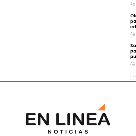
Ag
Ol
pa
ed
Ag
Sa
pa
pu
Ag