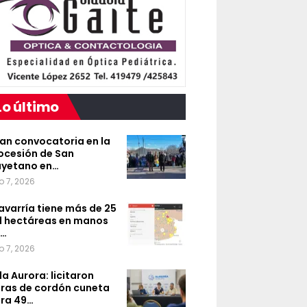
Lo último
an convocatoria en la
ocesión de San
yetano en…
o 7, 2026
avarría tiene más de 25
l hectáreas en manos
e…
o 7, 2026
lla Aurora: licitaron
ras de cordón cuneta
ra 49…