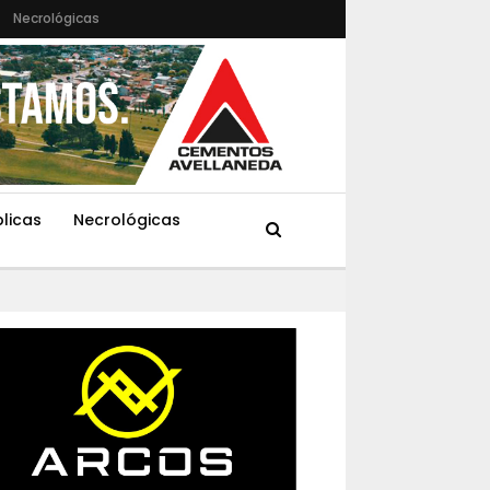
Necrológicas
blicas
Necrológicas