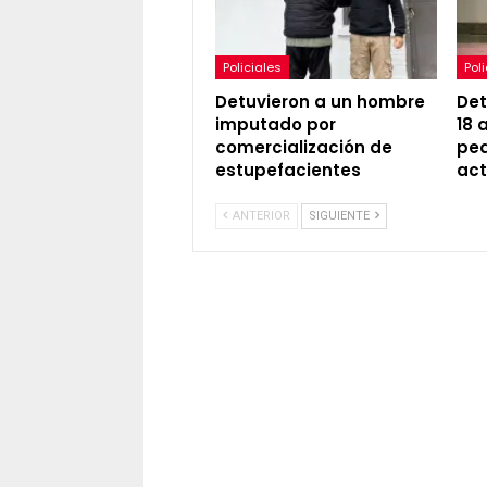
Policiales
Pol
Detuvieron a un hombre
Det
imputado por
18 
comercialización de
ped
estupefacientes
act
ANTERIOR
SIGUIENTE