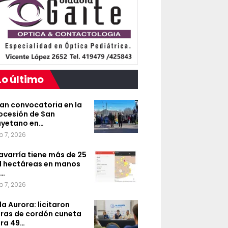
Lo último
an convocatoria en la
ocesión de San
yetano en…
o 7, 2026
avarría tiene más de 25
l hectáreas en manos
e…
o 7, 2026
lla Aurora: licitaron
ras de cordón cuneta
ra 49…