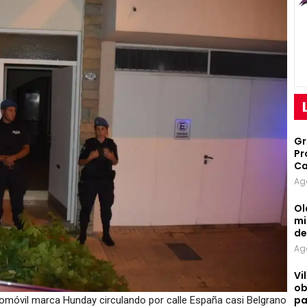
Gr
Pr
Ca
Ag
Ol
mi
d
Ag
Vi
ob
pa
automóvil marca Hunday circulando por calle España casi Belgrano