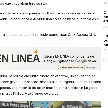
Ag
s que circulaban tres sujetos.
Ol
hículo en calle España al 3600 y ante la presencia policial el
pa
l vehículo comienza a destruir una bolsa de nylon que tenía en el
ed
Ag
car a los ocupantes del vehículo como Juan Cruz Acosta (31);
Sa
pa
pu
Ag
uisa, la policía encontró dinero en efectivo, un envoltorio de
sobre gaveta del rodado diez colillas de cigarrillos de marihuana
0 pesos, una mochila de color marrón conteniendo un juego de
 marca Philips, y teléfonos celulares.