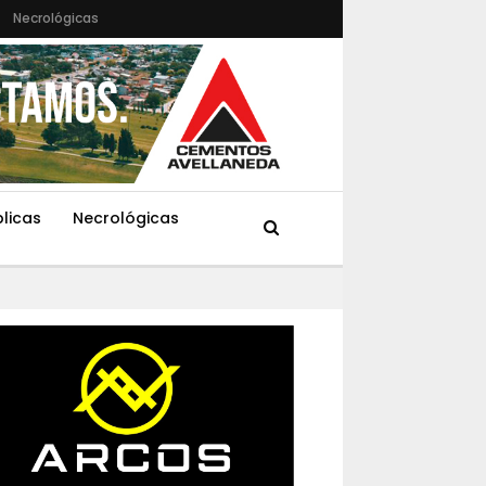
Necrológicas
blicas
Necrológicas