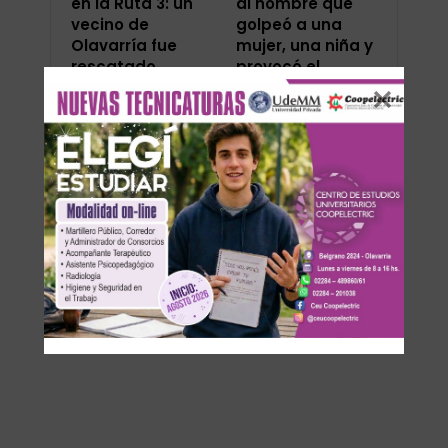
en la Ruta 3: un
al hombre que
vecino de
golpeó a una
Olavarría fue
mujer, una niña y
rescatado…
provocó el…
ANTERIOR
SIGUIENTE