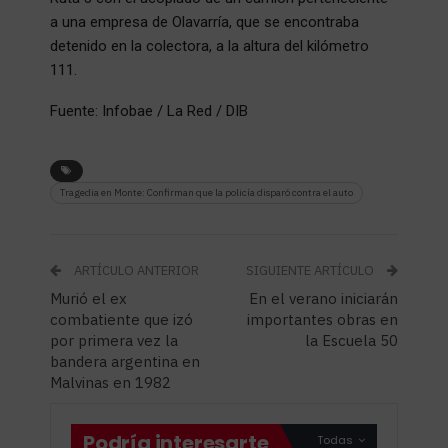
a una empresa de Olavarría, que se encontraba
detenido en la colectora, a la altura del kilómetro
111.
Fuente: Infobae / La Red / DIB
Tragedia en Monte: Confirman que la policía disparó contra el auto
ARTÍCULO ANTERIOR
SIGUIENTE ARTÍCULO
Murió el ex
En el verano iniciarán
combatiente que izó
importantes obras en
por primera vez la
la Escuela 50
bandera argentina en
Malvinas en 1982
Podría interesarte
Todas