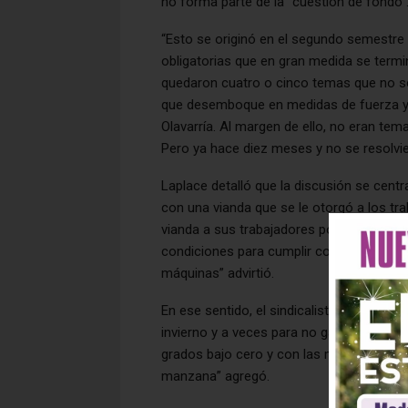
no forma parte de la “cuestión de fondo”
“Esto se originó en el segundo semestre
obligatorias que en gran medida se termin
quedaron cuatro o cinco temas que no s
que desemboque en medidas de fuerza y n
Olavarría. Al margen de ello, no eran tem
Pero ya hace diez meses y no se resolvi
Laplace detalló que la discusión se centr
con una vianda que se le otorgó a los t
vianda a sus trabajadores porque lo pri
condiciones para cumplir con los protoco
máquinas” advirtió.
En ese sentido, el sindicalista de AOMA
invierno y a veces para no gastar combu
grados bajo cero y con las máquinas par
manzana” agregó.