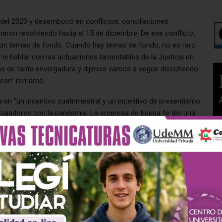
.
 del 2020 y desembocó en conflictos, conciliaciones
aron resolviendo hacia el 15 de diciembre. De ese conflicto,
on temas de fondo. Cuando hay temas de fondo, no es raro
i hablar con las actuaciones lamentables de la Justicia en
as de tanta envergadura y dijimos vamos a seguir discutiendo.
eron” remarcó.
a en “un incentivo cuatrimestral y un incentivo de presentismo
rabajadores con la pandemia. La empresa de buena fe dio una
mero en reconocer fue que no tenían los comedores en
los. Los trabajadores accedieron hasta a comer arriba de las
 consideró “justo que se reconozca que estábamos en pleno
stible nos hacían parar las máquinas. Estábamos con 3 o 5
adas y sin calefacción para poder comer un sandwichito o un