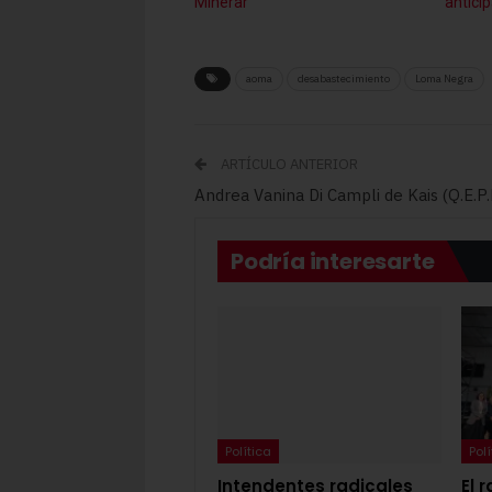
Minerar
antici
aoma
desabastecimiento
Loma Negra
ARTÍCULO ANTERIOR
Andrea Vanina Di Campli de Kais (Q.E.P.
Podría interesarte
Política
Polí
Intendentes radicales
El 