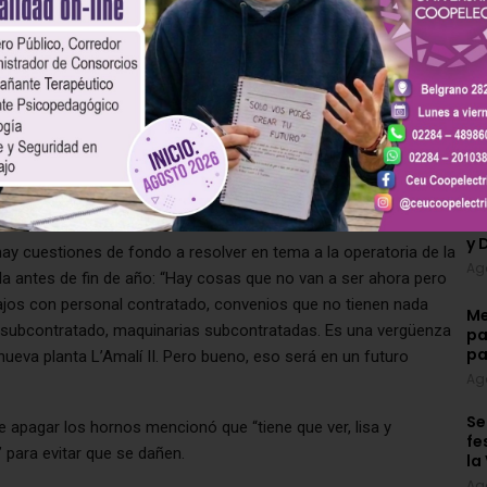
ación sanitaria “nos dicen vamos a sacar la vianda. También han
an ampliado las instalaciones y eso posibilitaría que cada uno
 le sacamos la vianda. Hace 48 horas, después del desalojo de
rabajadores” afirmó.
s en el ministerio de Trabajo
ue el lunes habrá una audiencia en el ministerio de Trabajo de
iniones para tratar de resolverlo, pero la última palabra, desde
oma Negra” sostuvo Héctor Laplace.
Bo
y 
hay cuestiones de fondo a resolver en tema a la operatoria de la
Ag
da antes de fin de año: “Hay cosas que no van a ser ahora pero
bajos con personal contratado, convenios que no tienen nada
Me
al subcontratado, maquinarias subcontratadas. Es una vergüenza
pa
pa
ueva planta L’Amalí II. Pero bueno, eso será en un futuro
Ag
Se
 apagar los hornos mencionó que “tiene que ver, lisa y
fe
” para evitar que se dañen.
la
Ag