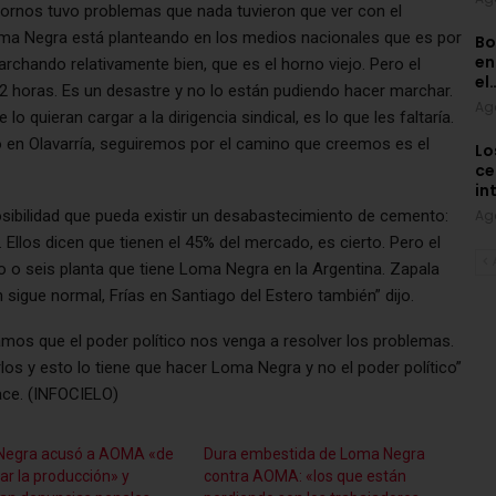
ornos tuvo problemas que nada tuvieron que ver con el
oma Negra está planteando en los medios nacionales que es por
Bo
en
rchando relativamente bien, que es el horno viejo. Pero el
el
2 horas. Es un desastre y no lo están pudiendo hacer marchar.
Ag
o quieran cargar a la dirigencia sindical, es lo que les faltaría.
en Olavarría, seguiremos por el camino que creemos es el
Lo
ce
in
sibilidad que pueda existir un desabastecimiento de cemento:
Ag
. Ellos dicen que tienen el 45% del mercado, es cierto. Pero el
co o seis planta que tiene Loma Negra en la Argentina. Zapala
igue normal, Frías en Santiago del Estero también” dijo.
os que el poder político nos venga a resolver los problemas.
os y esto lo tiene que hacer Loma Negra y no el poder político”
ace. (INFOCIELO)
Negra acusó a AOMA «de
Dura embestida de Loma Negra
ar la producción» y
contra AOMA: «los que están