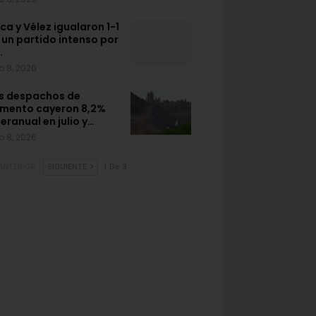
ca y Vélez igualaron 1-1
 un partido intenso por
…
o 8, 2026
s despachos de
mento cayeron 8,2%
teranual en julio y…
o 8, 2026
ANTERIOR
SIGUIENTE
1 De 3