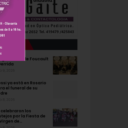
Lo último
rges antes de Foucault
Derrida
o 9, 2026
ssi ya está en Rosario
ra el funeral de su
dre
o 8, 2026
 celebraron los
stejos por la Fiesta de
 Virgen de…
o 8, 2026