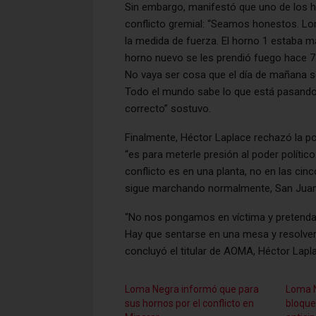
Sin embargo, manifestó que uno de los h
conflicto gremial: “Seamos honestos. L
la medida de fuerza. El horno 1 estaba ma
horno nuevo se les prendió fuego hace 7
No vaya ser cosa que el día de mañana se l
Todo el mundo sabe lo que está pasando 
correcto” sostuvo.
Finalmente, Héctor Laplace rechazó la po
“es para meterle presión al poder político
conflicto es en una planta, no en las cin
sigue marchando normalmente, San Juan s
“No nos pongamos en víctima y pretendam
Hay que sentarse en una mesa y resolverl
concluyó el titular de AOMA, Héctor Lapl
Loma Negra informó que para
Loma 
sus hornos por el conflicto en
bloque