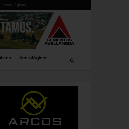
Necrológicas
blicas
Necrológicas