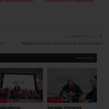
pan denuncias penales
perdiendo son los trabajadores»
SIGUIENTE ARTÍCULO
D.)
Búsqueda Laboral: seleccionarán administrativo
Más Del Autor
tica
Política
radicalismo
Senado: Primeros