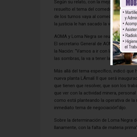
Según su relato, con la mejora de la situ
resuelto el tema del comedor porque se h
de los turnos vaya al comedor, entonces
la justicia le han sacado la vianda a los t
AOMA y Loma Negra se reunirán este lune
El secretario General de AOMA, adelantó q
la Nación: “Vamos a ir con las mejores op
las sombras, la va a tener la empresa L
Más allá del tema específico, indicó que 
nueva planta LÁmalí II que será inaugura
que tienen que resolver, que son los tra
que ver con la actividad minera, person
como está planteando la operativa de la n
inmediato tema de negociación”dijo.
Sobre la determinación de Loma Negra de
llanamente, con la falta de materia prima