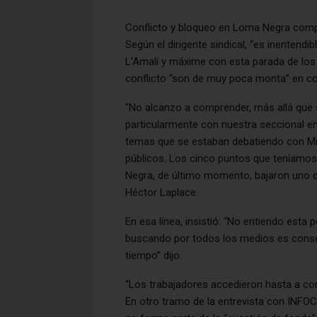
Conflicto y bloqueo en Loma Negra comp
Según el dirigente sindical, “es inentend
L’Amalí y máxime con esta parada de los
conflicto “son de muy poca monta” en co
“No alcanzo a comprender, más allá que
particularmente con nuestra seccional e
temas que se estaban debatiendo con Min
públicos. Los cinco puntos que teníamos
Negra, de último momento, bajaron uno de
Héctor Laplace.
En esa línea, insistió: “No entiendo esta
buscando por todos los medios es conser
tiempo” dijo.
“Los trabajadores accedieron hasta a co
En otro tramo de la entrevista con INFOCI