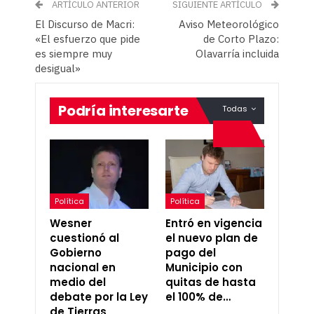
ARTÍCULO ANTERIOR
SIGUIENTE ARTÍCULO
El Discurso de Macri:
Aviso Meteorológico
«El esfuerzo que pide
de Corto Plazo:
es siempre muy
Olavarría incluida
desigual»
Podría interesarte
Todas
Política
Política
Wesner
Entró en vigencia
cuestionó al
el nuevo plan de
Gobierno
pago del
nacional en
Municipio con
medio del
quitas de hasta
debate por la Ley
el 100% de…
de Tierras