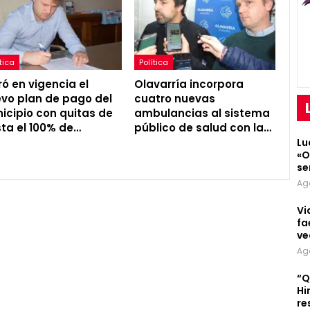
tica
Política
ró en vigencia el
Olavarría incorpora
vo plan de pago del
cuatro nuevas
icipio con quitas de
ambulancias al sistema
ta el 100% de…
público de salud con la…
Lu
«O
se
Ag
Vi
fa
ve
Ag
“Q
Hi
re