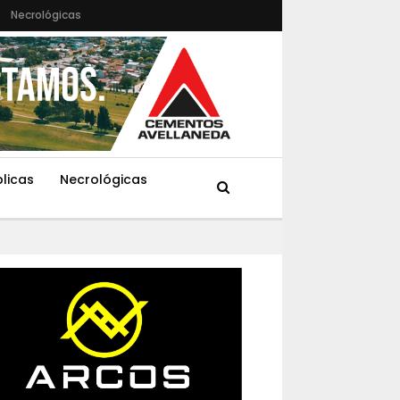
Necrológicas
blicas
Necrológicas