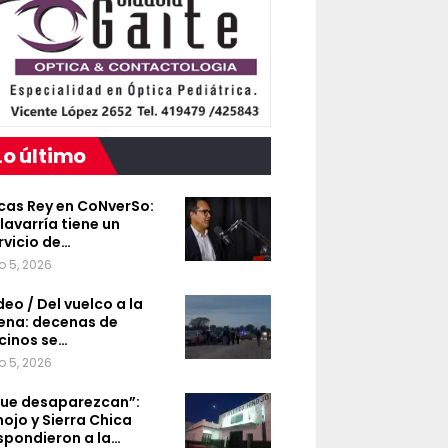
Lo último
cas Rey en CoNverSo:
lavarría tiene un
rvicio de…
o 5, 2026
deo / Del vuelco a la
ena: decenas de
cinos se…
o 5, 2026
ue desaparezcan”:
nojo y Sierra Chica
spondieron a la…