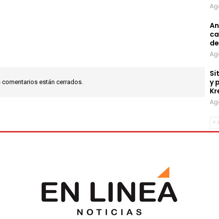
Ag
An
ca
de
Ag
Si
y 
 comentarios están cerrados.
Kr
Ag