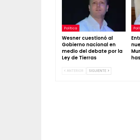
Política
Polí
Wesner cuestionó al
Ent
Gobierno nacional en
nue
medio del debate por la
Mun
Ley de Tierras
has
ANTERIOR
SIGUIENTE