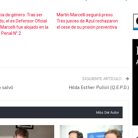
cia de género: Tras ser
Martín Marcelli seguirá preso:
o, el ex Defensor Oficial
Tres jueces de Azul rechazaron
Marcelli fue alojado en la
el cese de su prisión preventiva
 Penal N° 2
SIGUIENTE ARTÍCULO
o salvó
Hilda Esther Pullol (Q.E.P.D.)
Más Del Autor