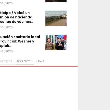
o 5, 2026
ticipo / Volcó un
mión de hacienda:
cenas de vecinos…
o 5, 2026
tuación sanitaria local
provincial: Wesner y
eplak…
o 5, 2026
ANTERIOR
SIGUIENTE
1 De 2