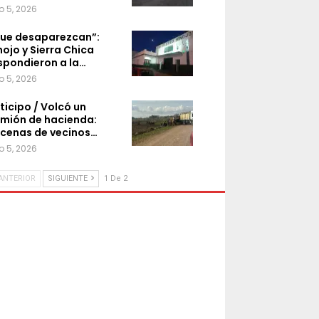
o 5, 2026
ue desaparezcan”:
nojo y Sierra Chica
spondieron a la…
o 5, 2026
ticipo / Volcó un
mión de hacienda:
cenas de vecinos…
o 5, 2026
ANTERIOR
SIGUIENTE
1 De 2