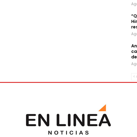
Ag
“Q
Hi
re
Ag
An
ca
de
Ag