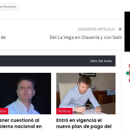
es Peronistas
SIGUIENTE ARTÍCULO
 de
Del La Vega en Olavarría y con Galli
Más Del Autor
tica
Política
ner cuestionó al
Entró en vigencia el
ierno nacional en
nuevo plan de pago del