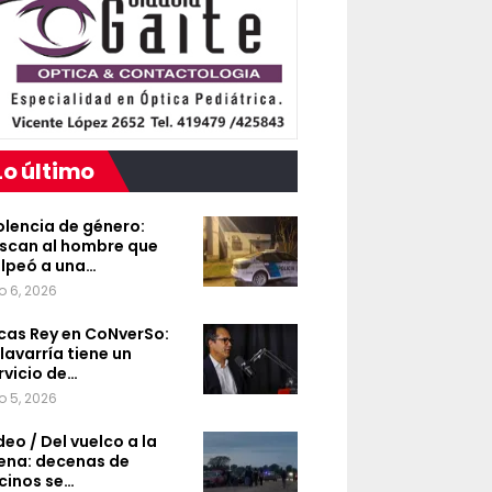
Lo último
olencia de género:
scan al hombre que
lpeó a una…
o 6, 2026
cas Rey en CoNverSo:
lavarría tiene un
rvicio de…
o 5, 2026
deo / Del vuelco a la
ena: decenas de
cinos se…