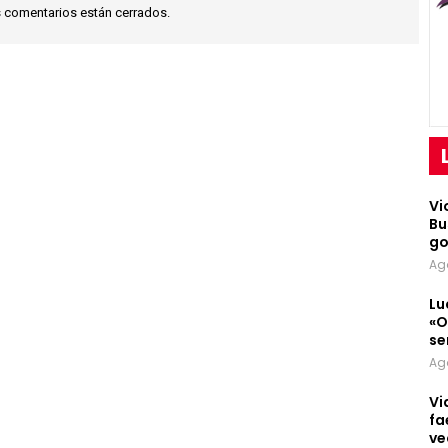
 comentarios están cerrados.
Vi
Bu
go
Ag
Lu
«O
se
Ag
Vi
fa
ve