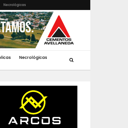
Necrológicas
blicas
Necrológicas