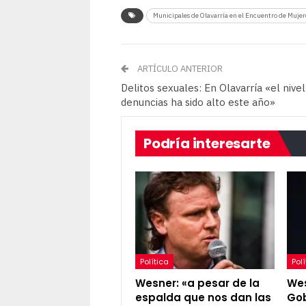
Municipales de Olavarría en el Encuentro de Mujer
ARTÍCULO ANTERIOR
Delitos sexuales: En Olavarría «el nivel
denuncias ha sido alto este año»
Podría interesarte
Política
Polí
Wesner: «a pesar de la
Wes
espalda que nos dan las
Gob