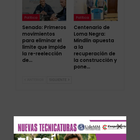
Política
Política
Senado: Primeros
Centenario de
movimientos
Loma Negra:
para eliminar el
Mindlin apuesta
limite que impide
a la
la re-reelección
recuperación de
de…
la construcción y
pone…
ANTERIOR
SIGUIENTE