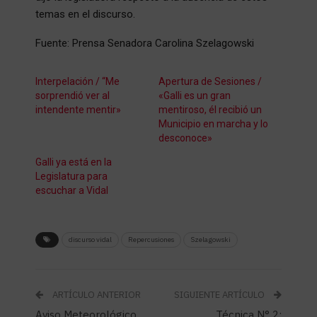
temas en el discurso.
Fuente: Prensa Senadora Carolina Szelagowski
Interpelación / “Me
Apertura de Sesiones /
sorprendió ver al
«Galli es un gran
intendente mentir»
mentiroso, él recibió un
Municipio en marcha y lo
desconoce»
Galli ya está en la
Legislatura para
escuchar a Vidal
discurso vidal
Repercusiones
Szelagowski
ARTÍCULO ANTERIOR
SIGUIENTE ARTÍCULO
Aviso Meteorológico
Técnica N° 2: