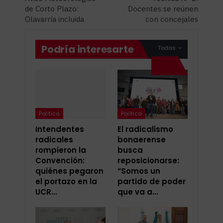
de Corto Plazo:
Docentes se reúnen
Olavarría incluida
con concejales
Podría interesarte
Todas
Política
Política
Intendentes
El radicalismo
radicales
bonaerense
rompieron la
busca
Convención:
reposicionarse:
quiénes pegaron
“Somos un
el portazo en la
partido de poder
UCR…
que va a…