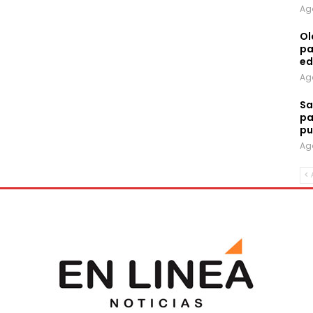
Ag
Ol
pa
ed
Ag
Sa
pa
pu
Ag