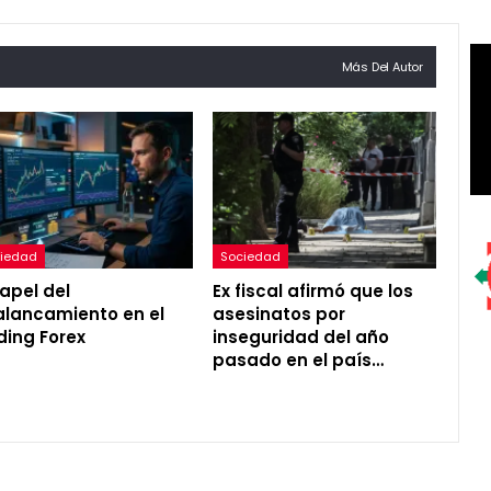
Más Del Autor
iedad
Sociedad
papel del
Ex fiscal afirmó que los
lancamiento en el
asesinatos por
ding Forex
inseguridad del año
pasado en el país…