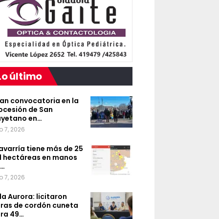
Lo último
an convocatoria en la
ocesión de San
yetano en…
o 7, 2026
avarría tiene más de 25
l hectáreas en manos
e…
o 7, 2026
lla Aurora: licitaron
ras de cordón cuneta
ra 49…