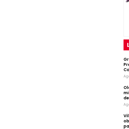
Gr
Pr
Ca
Ag
Ol
mi
d
Ag
Vi
ob
pa