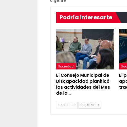
urgente
Podría interesarte
Sociedad
Soc
El Consejo Municipal de
El 
Discapacidad planificó
apa
las actividades del Mes
tra
de la…
ANTERIOR
SIGUIENTE