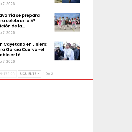
o 7, 2026
avarría se prepara
ra celebrar la 5ª
ición de la…
o 7, 2026
n Cayetano en Liniers:
ra García Cuerva «el
eblo está…
o 7, 2026
ANTERIOR
SIGUIENTE
1 De 2