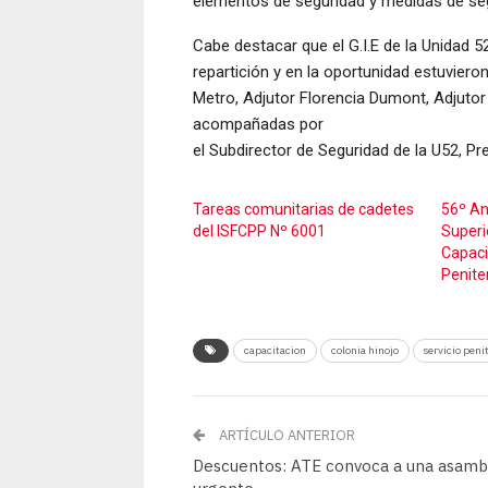
elementos de seguridad y medidas de segu
Cabe destacar que el G.I.E de la Unidad 
repartición y en la oportunidad estuviero
Metro, Adjutor Florencia Dumont, Adjuto
acompañadas por
el Subdirector de Seguridad de la U52, P
Tareas comunitarias de cadetes
56º Ani
del ISFCPP Nº 6001
Superi
Capaci
Penite
capacitacion
colonia hinojo
servicio peni
ARTÍCULO ANTERIOR
Descuentos: ATE convoca a una asamb