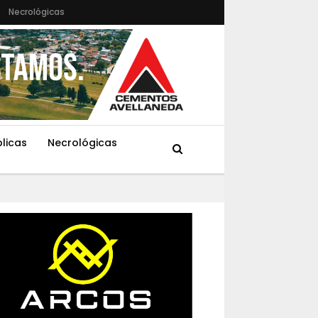
Necrológicas
blicas
Necrológicas