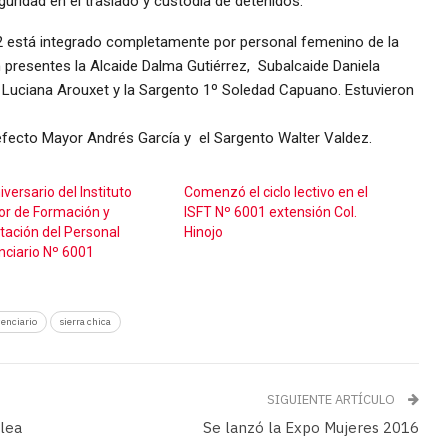
ridad en el traslado y custodia de detenidos.
52 está integrado completamente por personal femenino de la
n presentes la Alcaide Dalma Gutiérrez, Subalcaide Daniela
r Luciana Arouxet y la Sargento 1º Soledad Capuano. Estuvieron
refecto Mayor Andrés García y el Sargento Walter Valdez.
versario del Instituto
Comenzó el ciclo lectivo en el
or de Formación y
ISFT Nº 6001 extensión Col.
tación del Personal
Hinojo
nciario Nº 6001
tenciario
sierra chica
SIGUIENTE ARTÍCULO
lea
Se lanzó la Expo Mujeres 2016