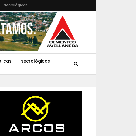
Necrológicas
blicas
Necrológicas