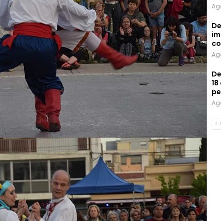
Ag
De
im
co
Ag
De
18
pe
Ag