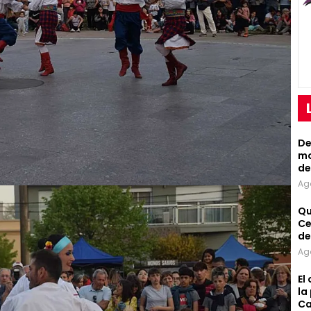
De
mo
de
Ag
Qu
Ce
de
Ag
El
la
Ca