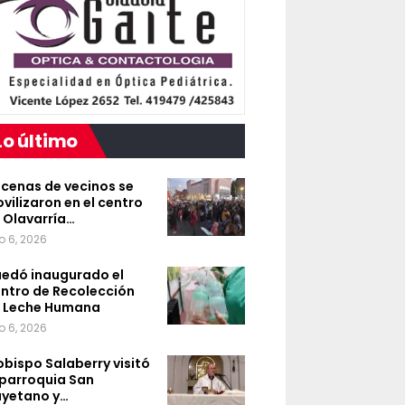
Lo último
cenas de vecinos se
vilizaron en el centro
 Olavarría…
o 6, 2026
edó inaugurado el
ntro de Recolección
 Leche Humana
o 6, 2026
 obispo Salaberry visitó
 parroquia San
yetano y…