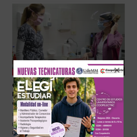
Coronavirus
COVID: El Laboratorio de Biología
Molecular de Olavarría volverá a
analizar muestras de la región
En Linea Noticias
Sep 16, 2020
Desde hace algunas semanas otros lugares de
procesamiento de muestras se han visto resentidos