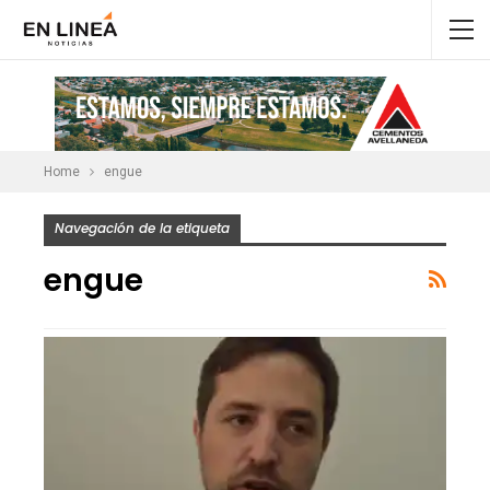
Home
engue
Navegación de la etiqueta
engue