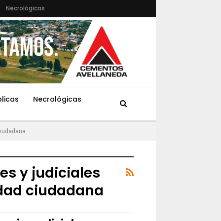
Necrológicas
blicas
Necrológicas
 ciudadana
es y judiciales
ridad ciudadana