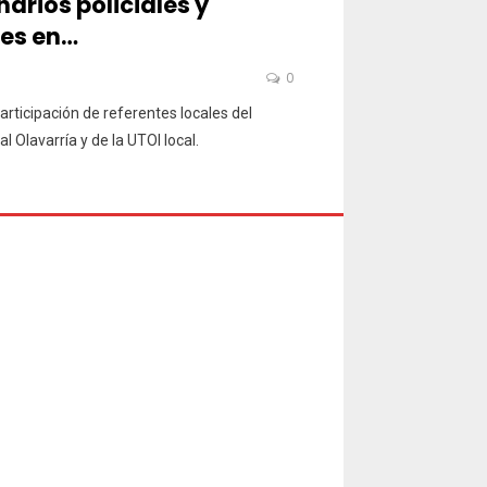
arios policiales y
nes en…
0
articipación de referentes locales del
l Olavarría y de la UTOI local.