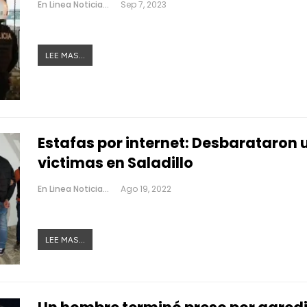
En Linea Noticias
Sep 7, 2023
LEE MAS...
Estafas por internet: Desbarataron
victimas en Saladillo
En Linea Noticias
Ago 19, 2022
LEE MAS...