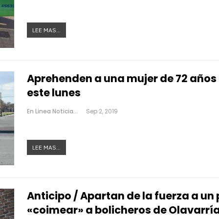
LEE MAS...
Aprehenden a una mujer de 72 años 
este lunes
En Linea Noticias
Sep 2, 2019
LEE MAS...
Anticipo / Apartan de la fuerza a un
«coimear» a bolicheros de Olavarrí