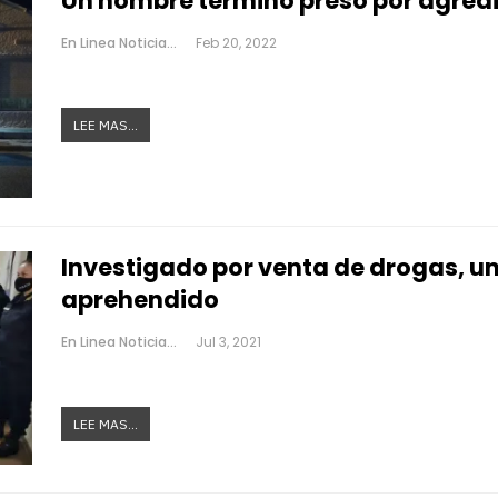
Un hombre terminó preso por agredir
En Linea Noticias
Feb 20, 2022
LEE MAS...
Investigado por venta de drogas, un 
aprehendido
En Linea Noticias
Jul 3, 2021
LEE MAS...