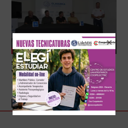
Deportes
Se presentó el gran premio
veteranos de Malvinas de la Apps
En Linea Noticias
Abr 18, 2026
0
LEE MAS...