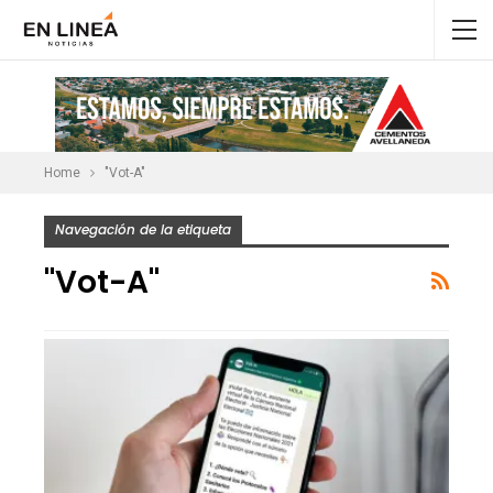
Home
"Vot-A"
Navegación de la etiqueta
"Vot-A"