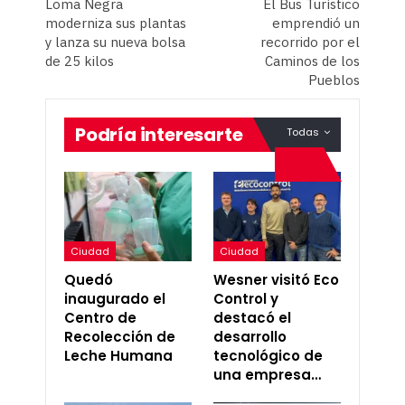
Loma Negra
El Bus Turístico
moderniza sus plantas
emprendió un
y lanza su nueva bolsa
recorrido por el
de 25 kilos
Caminos de los
Pueblos
Podría interesarte
Todas
Ciudad
Ciudad
Quedó
Wesner visitó Eco
inaugurado el
Control y
Centro de
destacó el
Recolección de
desarrollo
Leche Humana
tecnológico de
una empresa…