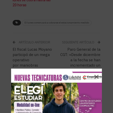
lunes se cobra hasta las
20 horas
El lunes comenzará a cobrarse el estacionamiento medido
ARTÍCULO ANTERIOR
SIGUIENTE ARTÍCULO
El fiscal Lucas Moyano
Paro General de la
participó de un mega
CGT: «Desde diciembre
operativo
a la fecha se han
por maniobras
incrementado un
ilegales de
500% los despidos en
criptoactivos de
Olavarría»
Argentina
Podría interesarte
Todas