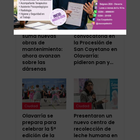
Ciudad
Ciudad
La Terminal
Gran
suma nuevas
convocatoria en
obras de
la Procesión de
mantenimiento:
San Cayetano en
ahora avanzan
Olavarría:
sobre las
pidieron pan y…
dársenas
Ciudad
Ciudad
Olavarría se
Presentaron un
prepara para
nuevo centro de
celebrar la 5ª
recolección de
edición de la
leche humana en