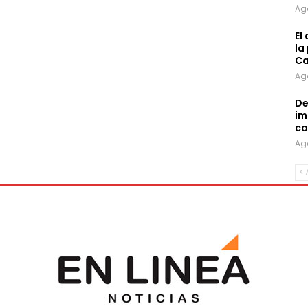
Ag
El
la
Ca
Ag
De
im
co
Ag