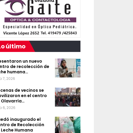
Lo último
esentaron un nuevo
ntro de recolección de
che humana…
o 7, 2026
cenas de vecinos se
vilizaron en el centro
 Olavarría…
o 6, 2026
edó inaugurado el
ntro de Recolección
 Leche Humana