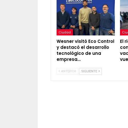
Ciudad
Ci
Wesner visitó Eco Control
El 
y destacó el desarrollo
con
tecnológico de una
vac
empresa…
vue
ANTERIOR
SIGUIENTE