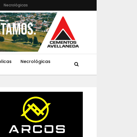
Necrológicas
blicas
Necrológicas