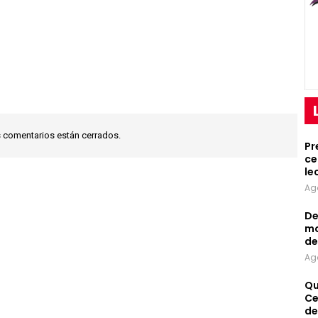
 comentarios están cerrados.
Pr
ce
le
Ag
De
mo
de
Ag
Qu
Ce
de