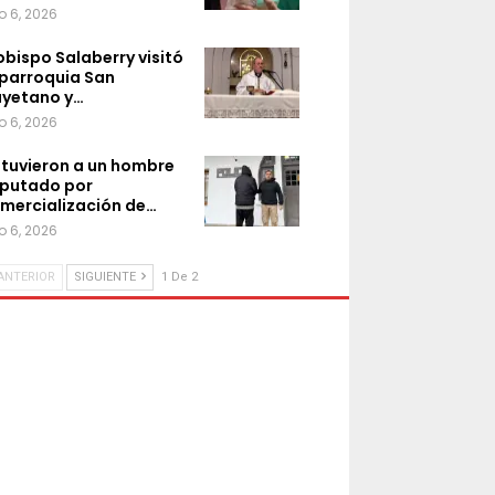
o 6, 2026
 obispo Salaberry visitó
 parroquia San
yetano y…
o 6, 2026
tuvieron a un hombre
putado por
mercialización de…
o 6, 2026
ANTERIOR
SIGUIENTE
1 De 2