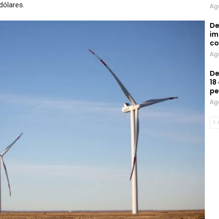
dólares.
Ag
De
im
co
Ag
De
18
pe
Ag