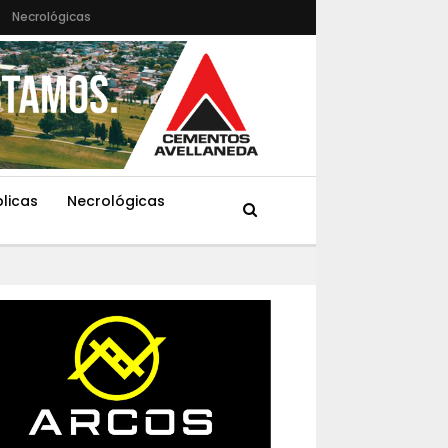
Necrológicas
blicas
Necrológicas