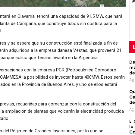
tará en Olavarría, tendrá una capacidad de 91,5 MW, que hará
 planta de Campana, que construye tubos sin costura para la
l.
res y se espera que su construcción esté finalizada a fin de
rán adquiridos a la empresa danesa Vestas, que proveerá 21
parque eólico que Tenaris levanta en la Argentina.
De
mo
onversaciones con la empresa PCR (Petroquímica Comodoro
de
la CAMMESA la posibilidad de inyectar hasta 400MW. Estos serán
Ag
ados en la Provincia de Buenos Aires, y uno de ellos estará
Qu
Ce
de
previas, requeridas para comenzar con la construcción del
Ag
a ampliación de plantas que volcarán la electricidad producida
tado.
El
la
n del Régimen de Grandes Inversiones, por lo que se
Ca