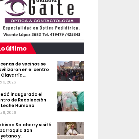
Lo último
cenas de vecinos se
vilizaron en el centro
 Olavarría…
o 6, 2026
edó inaugurado el
ntro de Recolección
 Leche Humana
o 6, 2026
 obispo Salaberry visitó
 parroquia San
yetano y…