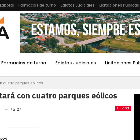
Laboral
Farmacias de turno
Edictos Judiciales
Licitaciones Publicas
Farmacias de turno
Edictos Judiciales
Licitaciones Pu
on cuatro parques eólicos
tará con cuatro parques eólicos
Ciudad
27
Lu32