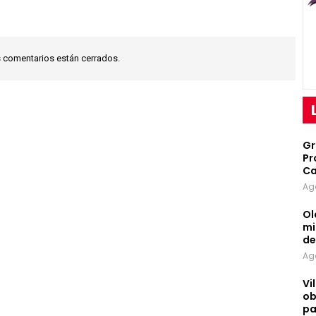
 comentarios están cerrados.
Gr
Pr
Ca
Ag
Ol
mi
d
Ag
Vi
ob
pa