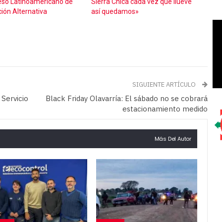
so Latinoaméricano de
Sierra Chica cada vez que llueve
ión Alternativa
así quedamos»
SIGUIENTE ARTÍCULO
Servicio
Black Friday Olavarría: El sábado no se cobrará
estacionamiento medido
Más Del Autor