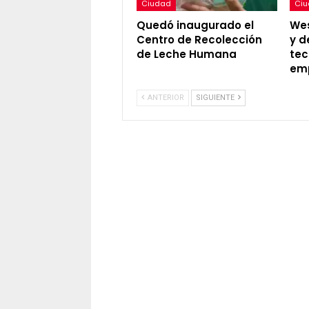
Ciudad
Ci
Quedó inaugurado el
Wes
Centro de Recolección
y d
de Leche Humana
tec
em
ANTERIOR
SIGUIENTE