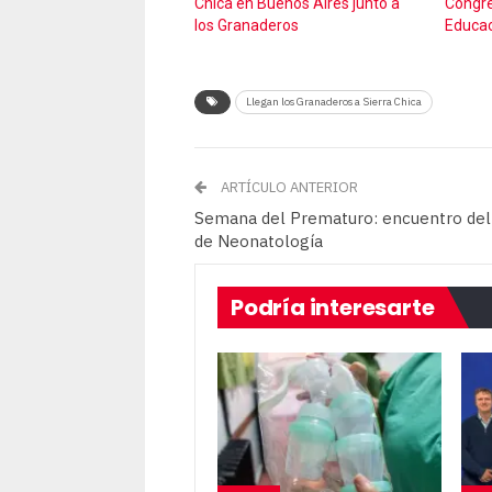
Chica en Buenos Aires junto a
Congre
los Granaderos
Educac
Llegan los Granaderos a Sierra Chica
ARTÍCULO ANTERIOR
Semana del Prematuro: encuentro del 
de Neonatología
Podría interesarte