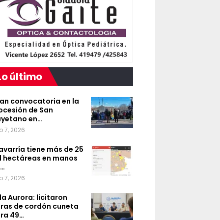
Lo último
an convocatoria en la
ocesión de San
yetano en…
o 7, 2026
avarría tiene más de 25
l hectáreas en manos
e…
o 7, 2026
lla Aurora: licitaron
ras de cordón cuneta
ra 49…