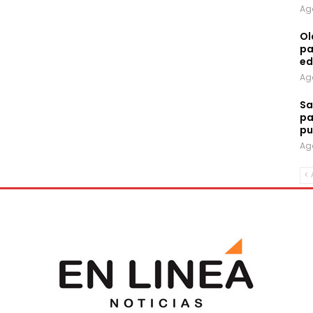
Ag
Ol
pa
ed
Ag
Sa
pa
pu
Ag