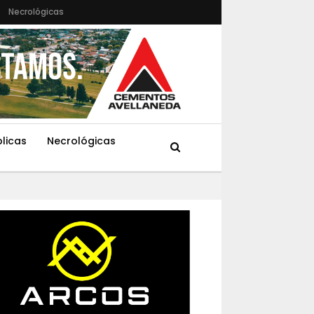
Necrológicas
blicas
Necrológicas