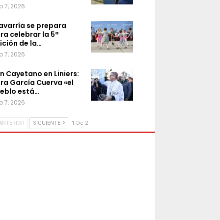
o 7, 2026
avarría se prepara
ra celebrar la 5ª
ición de la…
o 7, 2026
n Cayetano en Liniers:
ra García Cuerva «el
eblo está…
o 7, 2026
ANTERIOR
SIGUIENTE
1 De 2