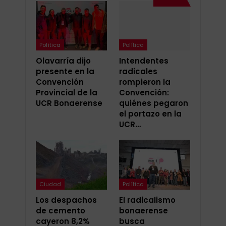
Política
Política
Olavarría dijo
Intendentes
presente en la
radicales
Convención
rompieron la
Provincial de la
Convención:
UCR Bonaerense
quiénes pegaron
el portazo en la
UCR…
Ciudad
Política
Los despachos
El radicalismo
de cemento
bonaerense
cayeron 8,2%
busca