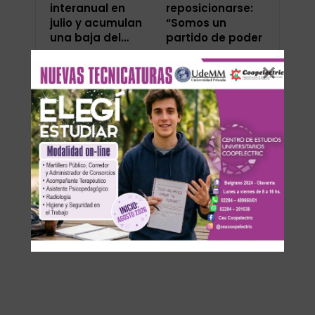
interanual en
reposicionarse:
julio y acumulan
“Somos un
una baja del…
partido de poder
que va a…
ANTERIOR
SIGUIENTE