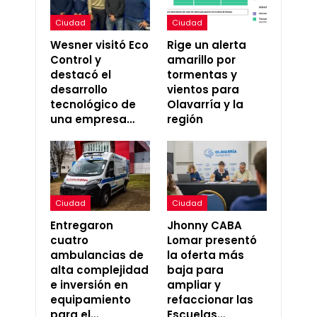
Ciudad
Ciudad
Wesner visitó Eco
Rige un alerta
Control y
amarillo por
destacó el
tormentas y
desarrollo
vientos para
tecnológico de
Olavarría y la
una empresa…
región
Ciudad
Ciudad
Entregaron
Jhonny CABA
cuatro
Lomar presentó
ambulancias de
la oferta más
alta complejidad
baja para
e inversión en
ampliar y
equipamiento
refaccionar las
para el…
Escuelas…