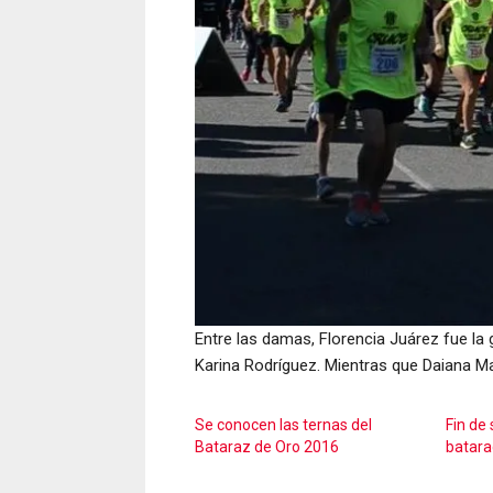
Entre las damas, Florencia Juárez fue la
Karina Rodríguez. Mientras que Daiana M
Se conocen las ternas del
Fin de
Bataraz de Oro 2016
batara