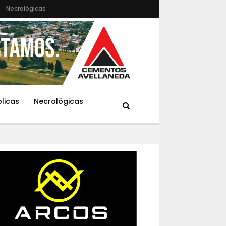
Necrológicas
blicas
Necrológicas