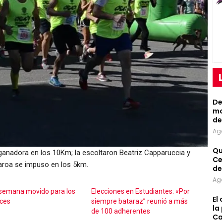
De
mo
de
Ag
Qu
 ganadora en los 10Km; la escoltaron Beatriz Capparuccia y
Ce
aroa se impuso en los 5km.
de
Ag
 semana movido para los
Elecciones en Estudiantes: «Por
El
ces
siempre bataraz” reunió a más
la
de 100 adherentes
Ca