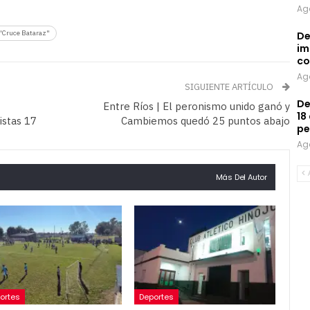
Ag
 "Cruce Bataraz"
De
im
co
Ag
SIGUIENTE ARTÍCULO
De
Entre Ríos | El peronismo unido ganó y
18
istas 17
Cambiemos quedó 25 puntos abajo
pe
Ag
Más Del Autor
ortes
Deportes