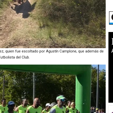
uez, quien fue escoltado por Agustín Camplone, que además de
utbolista del Club.