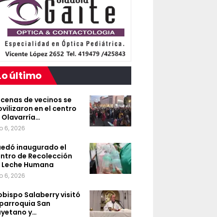
Lo último
cenas de vecinos se
vilizaron en el centro
 Olavarría…
o 6, 2026
edó inaugurado el
ntro de Recolección
 Leche Humana
o 6, 2026
 obispo Salaberry visitó
 parroquia San
yetano y…